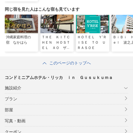
ｍａ
同じ宿を見た人はこんな宿も見ています
沖縄家庭料理の
ＴＨＥ ＫＩＴＣ
ＨＯＴＥＬ Ｙ’Ｒ
ＢｉＢｉ 
宿 なかはら
ＨＥＮ ＨＯＳＴ
ＩＳＥ ＴＯ Ｕ
ｅｌ 波之
ＥＬ ＡＯ ザ
ＲＡＳＯＥ
キッチンホステ
ル アオ
このページのトップへ
コンドミニアムホテル・リッカ ｉｎ Ｇｕｓｕｋｕｍａ
施設紹介
プラン
部屋
写真・動画
クーポン