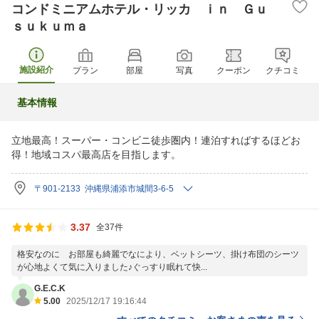
コンドミニアムホテル・リッカ ｉｎ Ｇｕ
ｓｕｋｕｍａ
施設紹介
プラン
部屋
写真
クーポン
クチコミ
基本情報
立地最高！スーパー・コンビニ徒歩圏内！連泊すればするほどお
得！地域コスパ最高店を目指します。
〒901-2133 沖縄県浦添市城間3-6-5
3.37
全37件
格安なのに お部屋も綺麗でなにより、ベットシーツ、掛け布団のシーツ
が心地よくて気に入りました♪ぐっすり眠れて快...
G.E.C.K
5.00
2025/12/17 19:16:44