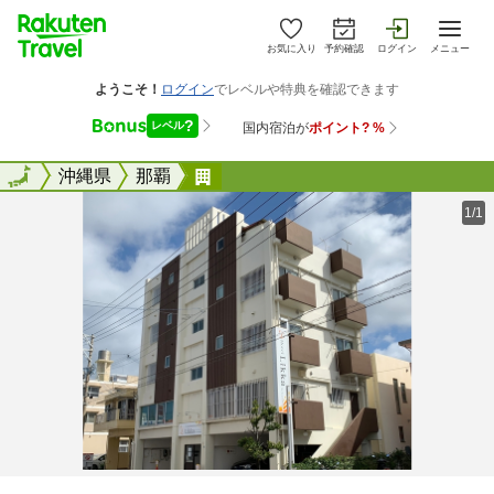
お気に入り
予約確認
ログイン
メニュー
全国
全国
沖縄県
那覇
コンドミニアムホテル・リッカ 
1/1