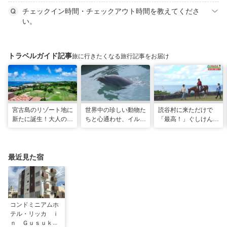
チェックイン時間・チェックアウト時間を教えてくださ
い。
トラベルガイド記事
旅に行きたくなる旅行記事をお届け
宮古島のリゾート地に
世界中の珍しい動物た
読谷村に来ただけで
新たに誕生！大人の特
ちと心通わせ、イルカ
「最高！」ぐしけんさ
別ステイをかなえる
と一緒に泳ぐ夢の体験
ん、馬に乗って日本茶
「アラマンダ スプレ
「間近でふれ合える！
にうっとり。沖縄の隠
ンディド」
推しアニマル！！」
れ名所を全力で満喫し
てきた
最近見た宿
コンドミニアムホ
テル・リッカ ｉ
ｎ Ｇｕｓｕｋｕ