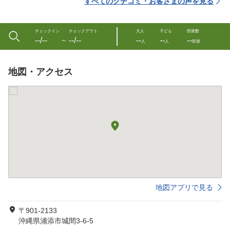
すべてのクチコミ・お客さまの声を見る
チェックイン
チェックアウト
大人
子ども
部屋数
--/--
--/--
--
--
--
〜
人
人
部屋
地図・アクセス
地図アプリで見る
〒901-2133
沖縄県浦添市城間3-6-5