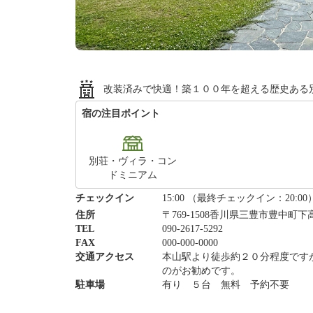
改装済みで快適！築１００年を超える歴史ある
宿の注目ポイント
別荘・ヴィラ・コン
ドミニアム
チェックイン
15:00 （最終チェックイン：20:00
住所
〒769-1508香川県三豊市豊中町下高
TEL
090-2617-5292
FAX
000-000-0000
交通アクセス
本山駅より徒歩約２０分程度です
のがお勧めです。
駐車場
有り ５台 無料 予約不要