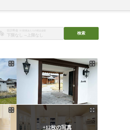
合計料金
※1部屋あたりの税込金額
検索
〜
+12枚の写真