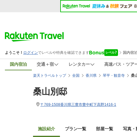
国内宿泊
交通＋宿
レンタカー
高速バス・ツア
桑
楽天トラベルトップ
全国
香川県
琴平・観音寺
桑山別邸
〒769-1508香川県三豊市豊中町下高野1416-1
施設紹介
プラン一覧
部屋一覧
写真・動