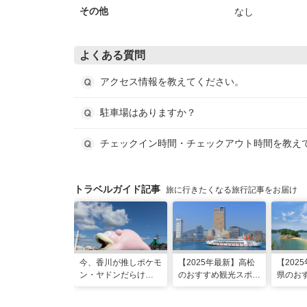
なし
その他
よくある質問
アクセス情報を教えてください。
駐車場はありますか？
チェックイン時間・チェックアウト時間を教え
トラベルガイド記事
旅に行きたくなる旅行記事をお届け
今、香川が推しポケモ
【2025年最新】高松
【202
ン・ヤドンだらけ
のおすすめ観光スポッ
県のお
に……⁉ヤドンスポッ
ト22選！定番から穴
ット22
トを巡る香川1日モデ
場、グルメまで網羅
ッフ厳