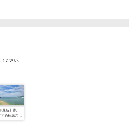
てください。
5年最新】香川
すすめ観光スポ
選！現地スタ
選