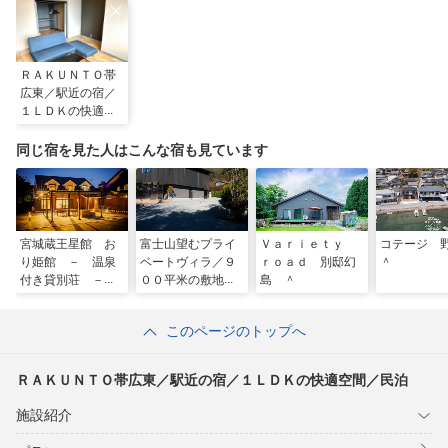
ＲＡＫＵＮＴＯ帯
広東／駅近の宿／
１ＬＤＫの快適空
間／民泊
同じ宿を見た人はこんな宿も見ています
宮城蔵王星館 お
富士山望むプライ
Ｖａｒｉｅｔｙ
コテージ
り姫館 － 温泉
ベートヴィラ／９
ｒｏａｄ 別邸幻
＾
付き貸別荘 －
００平米の敷地を
島 ＾
ガイアリゾート
貸切利用【憩〜ｉ
＾
ｋｏｉ＿Ｆｕｊ
このページのトップへ
ｉ】サウナ有り
＾
ＲＡＫＵＮＴＯ帯広東／駅近の宿／１ＬＤＫの快適空間／民泊
施設紹介