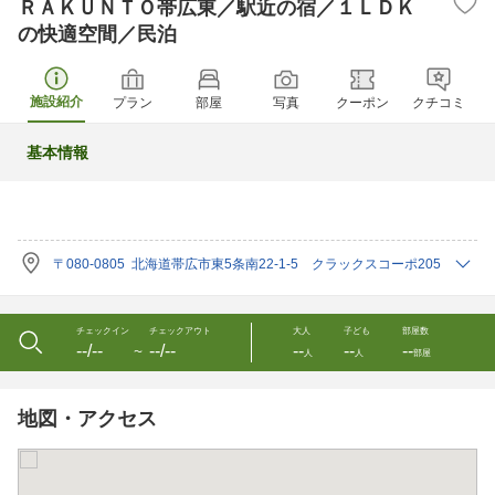
ＲＡＫＵＮＴＯ帯広東／駅近の宿／１ＬＤＫ
の快適空間／民泊
施設紹介
プラン
部屋
写真
クーポン
クチコミ
基本情報
〒080-0805 北海道帯広市東5条南22-1-5 クラックスコーポ205
チェックイン
チェックアウト
大人
子ども
部屋数
--/--
--/--
--
--
--
〜
人
人
部屋
地図・アクセス