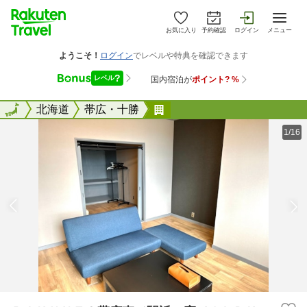
お気に入り
予約確認
ログイン
メニュー
全国
全国
北海道
帯広・十勝
ＲＡＫＵＮＴＯ帯広東／駅
1/16