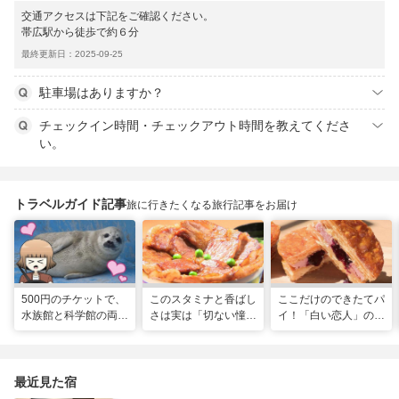
交通アクセスは下記をご確認ください。
帯広駅から徒歩で約６分
最終更新日：2025-09-25
駐車場はありますか？
チェックイン時間・チェックアウト時間を教えてくださ
い。
トラベルガイド記事
旅に行きたくなる旅行記事をお届け
500円のチケットで、
このスタミナと香ばし
ここだけのできたてパ
水族館と科学館の両方
さは実は「切ない憧
イ！「白い恋人」の石
入れる！？お得感満載
れ」だった…！北海道
屋製菓直営初のオープ
の超穴場スポット！
グルメ「豚丼」のヒミ
ンキッチンが函館に
ツ
最近見た宿