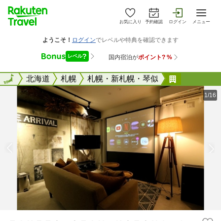
お気に入り
予約確認
ログイン
メニュー
全国
全国
北海道
札幌
札幌・新札幌・琴似
ＴＡＫＥＴ
1/16