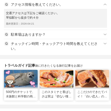
アクセス情報を教えてください。
交通アクセスは下記をご確認ください。
琴似駅から徒歩で約４分
最終更新日：2026-04-21
駐車場はありますか？
チェックイン時間・チェックアウト時間を教えてくださ
い。
トラベルガイド記事
旅に行きたくなる旅行記事をお届け
500円のチケットで、
このスタミナと香ばし
ここだけのできたてパ
水族館と科学館の両方
さは実は「切ない憧
イ！「白い恋人」の石
入れる！？お得感満載
れ」だった…！北海道
屋製菓直営初のオープ
の超穴場スポット！
グルメ「豚丼」のヒミ
ンキッチンが函館に
ツ