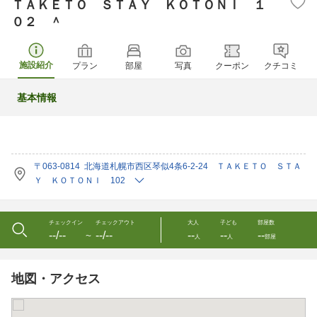
ＴＡＫＥＴＯ ＳＴＡＹ ＫＯＴＯＮＩ １
０２ ＾
施設紹介
プラン
部屋
写真
クーポン
クチコミ
基本情報
〒063-0814 北海道札幌市西区琴似4条6-2-24 ＴＡＫＥＴＯ ＳＴＡ
Ｙ ＫＯＴＯＮＩ 102
チェックイン
チェックアウト
大人
子ども
部屋数
--/--
--/--
--
--
--
〜
人
人
部屋
地図・アクセス