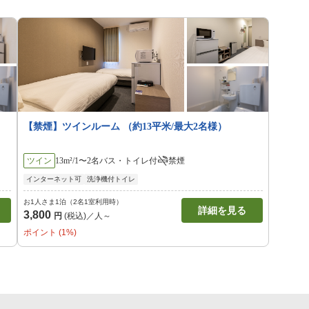
【禁煙】ツインルーム （約13平米/最大2名様）
ツイン
13m²/1〜2名
バス・トイレ付
禁煙
インターネット可
洗浄機付トイレ
お1人さま1泊（2名1室利用時）
詳細を見る
3,800
円
(税込)／人～
ポイント (1%)