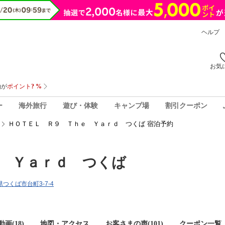
ヘルプ
お気
ー
海外旅行
遊び・体験
キャンプ場
割引クーポン
ＨＯＴＥＬ Ｒ９ Ｔｈｅ Ｙａｒｄ つくば 宿泊予約
 Ｙａｒｄ つくば
城県つくば市台町3-7-4
画(18)
地図・アクセス
お客さまの声(
101
)
クーポン一覧