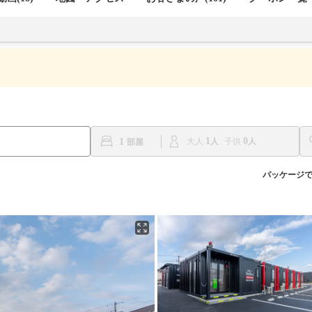
1
0
1
大人
子供
パッケージ