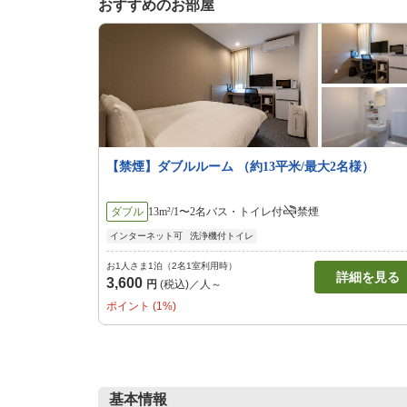
おすすめのお部屋
【禁煙】ダブルルーム （約13平米/最大2名様）
ダブル
13m²/1〜2名
バス・トイレ付
禁煙
インターネット可
洗浄機付トイレ
お1人さま1泊（2名1室利用時）
詳細を見る
3,600
円
(税込)／人～
ポイント (1%)
基本情報