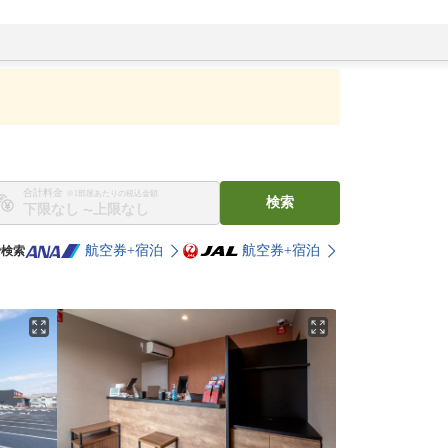
合計料金
※1部屋あたりの税込金額
検索
〜
航空券+宿泊
航空券+宿泊
で検索