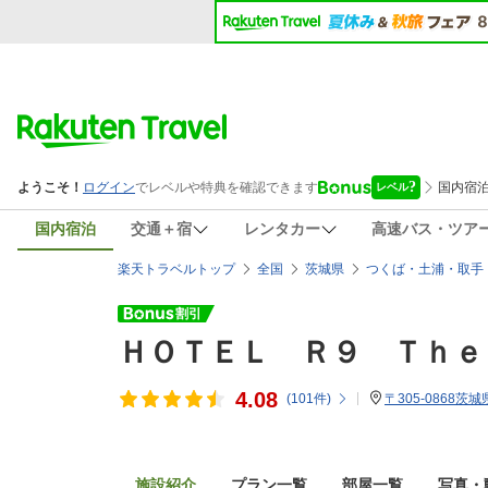
国内宿泊
交通＋宿
レンタカー
高速バス・ツア
楽天トラベルトップ
全国
茨城県
つくば・土浦・取手
ＨＯＴＥＬ Ｒ９ Ｔｈｅ
4.08
(
101
件)
〒305-0868茨
施設紹介
プラン一覧
部屋一覧
写真・動