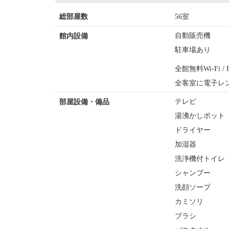
56室
総部屋数
自動販売機
館内設備
駐車場あり
全館無料Wi-Fi / F
全客室に電子レ
テレビ
部屋設備・備品
湯沸かしポット
ドライヤー
加湿器
洗浄機付トイレ
シャンプー
洗顔ソープ
カミソリ
ブラシ