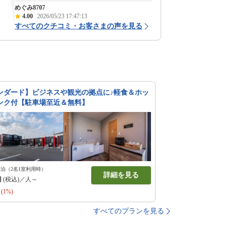
めぐみ8707
4.00
2026/05/23 17:47:13
すべてのクチコミ・お客さまの声を見る
ンダード】ビジネスや観光の拠点に♪軽食＆ホッ
ンク付【駐車場至近＆無料】
1泊（2名1室利用時）
詳細を見る
円
(税込)／人～
(1%)
すべてのプランを見る