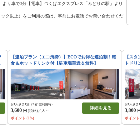
C」より車で3分【電車】つくばエクスプレス「みどりの駅」より
ントラック以上）をご利用の際は、事前にお電話でお問い合わせくだ
フ
【連泊プラン（エコ清掃）】ECOでお得な連泊割！軽
【スタ
食＆ホットドリンク付【駐車場至近＆無料】
トドリ
お1人さま1泊（2名1室利用時）
お1人さま
詳細を見る
3,600
3,800
円
(税込)／人～
ポイント (1%)
ポイント 