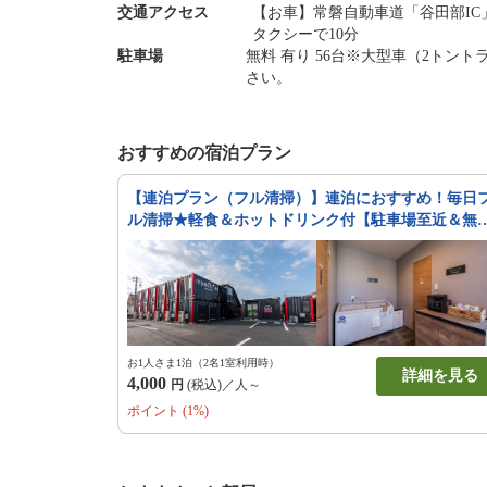
交通アクセス
【お車】常磐自動車道「谷田部I
タクシーで10分
駐車場
無料 有り 56台※大型車（2ト
さい。
おすすめの宿泊プラン
【連泊プラン（フル清掃）】連泊におすすめ！毎日
ル清掃★軽食＆ホットドリンク付【駐車場至近＆無
料】
お1人さま1泊（2名1室利用時）
詳細を見る
4,000
円
(税込)／人～
ポイント (1%)