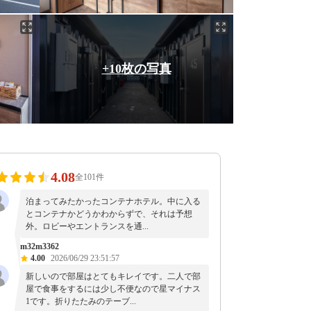
+10枚の写真
4.08
全101件
泊まってみたかったコンテナホテル。中に入る
とコンテナかどうかわからずで、それは予想
外。ロビーやエントランスを通...
m32m3362
4.00
2026/06/29 23:51:57
新しいので部屋はとてもキレイです。二人で部
屋で食事をするには少し不便なので星マイナス
1です。折りたたみのテーブ...