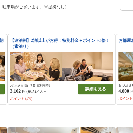
）駐車場がございます。※提携なし）
朝
【連泊割】2泊以上がお得！特別料金＋ポイント5倍！
お部屋
（素泊り）
お1人さま1泊（1名1室利用時）
お1人さま
詳細を見る
3,102
4,800
円
(税込)／人～
ポイント (5%)
ポイント 