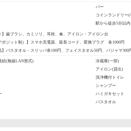
バー
コインランドリー(
駅から徒歩5分以内
ィ】歯ブラシ、カミソリ、耳栓、傘、アイロン・アイロン台
ポジット制）】スマホ充電器、延長コード、変換プラグ 各1000円
】バスタオル・スリッパ各100円、フェイスタオル50円、パジャマ300
続(無線LAN形式)
冷蔵庫(一部)
アイロン(貸出)
洗浄機付トイレ
シャンプー
ー
ハミガキセット
バスタオル