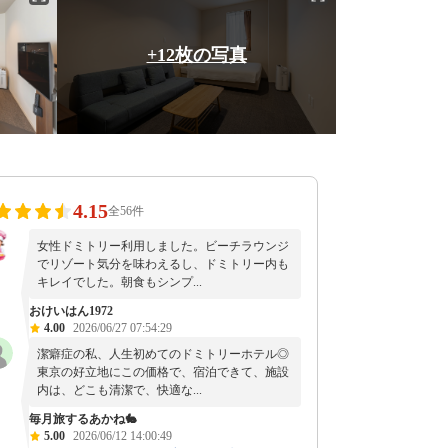
+12枚の写真
4.15
全56件
女性ドミトリー利用しました。ビーチラウンジ
でリゾート気分を味わえるし、ドミトリー内も
キレイでした。朝食もシンプ...
おけいはん1972
4.00
2026/06/27 07:54:29
潔癖症の私、人生初めてのドミトリーホテル◎
東京の好立地にこの価格で、宿泊できて、施設
内は、どこも清潔で、快適な...
毎月旅するあかね🐇
5.00
2026/06/12 14:00:49