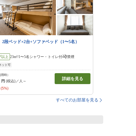
】2段ベッド×2台+ソファベッド（1〜5名）
ブ以上
23m²/1〜5名
シャワー・トイレ付
禁煙
ネット可
利用時）
詳細を見る
0
円
(税込)／人～
(5%)
すべてのお部屋を見る