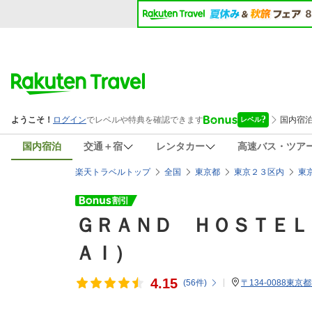
国内宿泊
交通＋宿
レンタカー
高速バス・ツア
楽天トラベルトップ
全国
東京都
東京２３区内
東
ＧＲＡＮＤ ＨＯＳＴＥＬ
ＡＩ）
4.15
(
56
件)
〒134-0088東京