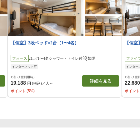
【個室】2段ベッド×2台（1〜4名）
【個室
フォース
21m²/1〜4名
シャワー・トイレ付
禁煙
ファイ
インターネット可
インター
1泊（1室利用時）
1泊（1室
詳細を見る
19,188
22,68
円
(税込)／人～
ポイント (5%)
ポイント 