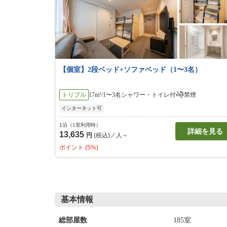
【個室】2段ベッド+ソファベッド（1〜3名）
トリプル
17m²/1〜3名
シャワー・トイレ付
禁煙
インターネット可
1泊（1室利用時）
詳細を見る
13,635
円
(税込)／人～
ポイント (5%)
基本情報
185室
総部屋数