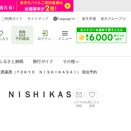
ご利用ガイド
サイトマップ
Language
楽天市場
楽天グループ
に入り
予約確認
ログイン
メニュー
ふるさと納税
旅行ガイド
その他
西葛西（ＴＯＫＹＯ ＮＩＳＨＩＫＡＳＡＩ） 宿泊予約
 ＮＩＳＨＩＫＡＳ
メルマガ
お気に入り
登録
追加