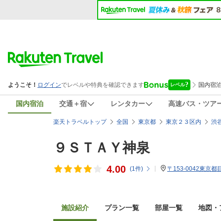
国内宿泊
交通＋宿
レンタカー
高速バス・ツア
楽天トラベルトップ
全国
東京都
東京２３区内
渋
９ＳＴＡＹ神泉
4.00
(
1
件)
〒153-0042東京
施設紹介
プラン一覧
部屋一覧
地図・