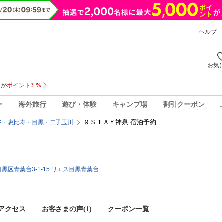
ヘルプ
お気
ー
海外旅行
遊び・体験
キャンプ場
割引クーポン
９ＳＴＡＹ神泉 宿泊予約
谷・恵比寿・目黒・二子玉川
都目黒区青葉台3-1-15 リエス目黒青葉台
アクセス
お客さまの声(
1
)
クーポン一覧