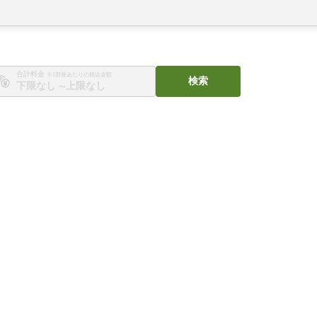
合計料金
※1部屋あたりの税込金額
検索
〜