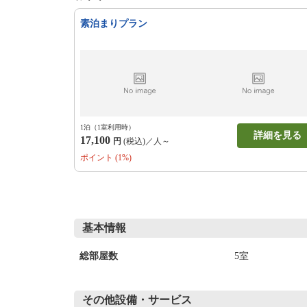
素泊まりプラン
1泊（1室利用時）
詳細を見る
17,100
円
(税込)／人～
ポイント (1%)
基本情報
5室
総部屋数
その他設備・サービス