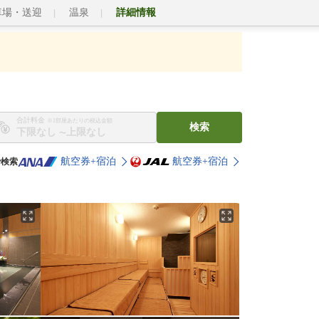
車場・送迎
温泉
詳細情報
合計料金
※1部屋あたりの税込金額
検索
〜
航空券+宿泊
航空券+宿泊
で検索