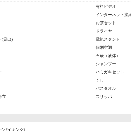
有料ビデオ
インターネット接続
お茶セット
ドライヤー
(貸出)
電気スタンド
個別空調
石鹸（液体）
シャンプー
ー
ハミガキセット
くし
バスタオル
務衣
スリッパ
ン(バイキング)