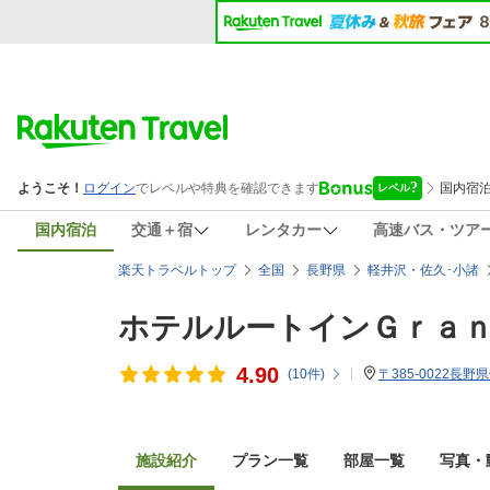
国内宿泊
交通＋宿
レンタカー
高速バス・ツア
楽天トラベルトップ
全国
長野県
軽井沢・佐久･小諸
ホテルルートインＧｒａｎ
4.90
(
10
件)
〒385-0022長野
施設紹介
プラン一覧
部屋一覧
写真・動