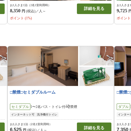
お1人さま1泊（2名1室利用時）
お1人さま
詳細を見る
8,350
9,725
円
(税込)／人～
ポイント (1%)
ポイント 
□禁煙□セミダブルルーム
□禁煙
セミダブル
1〜2名
バス・トイレ付
禁煙
ダブル
インターネット可
洗浄機付トイレ
インター
お1人さま1泊（2名1室利用時）
お1人さま
詳細を見る
6,525
7,350
円
(税込)／人～