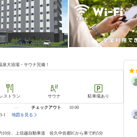
温泉大浴場・サウナ完備！
レストラン
サウナ
駐車場あり
）
チェックアウト
10:00
3-1
地図を見る
10分、上信越自動車道 佐久中佐都ICから車で約5分