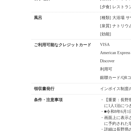
[夕食] レストラ
[種類] 大浴場 
風呂
[泉質] ナトリ
[効能]
VISA
ご利用可能なクレジットカード
American Express
Discover
利用可
銀聯カード/QRコ
インボイス制度
領収書発行
【重要：長野
条件・注意事項
に1人1泊に
■令和8年6月1
画面上に表示
に予約された
詳細は長野県