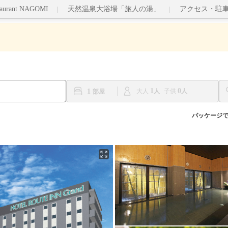
taurant NAGOMI
天然温泉大浴場「旅人の湯」
アクセス・駐
1
0
1
大人
子供
パッケージ