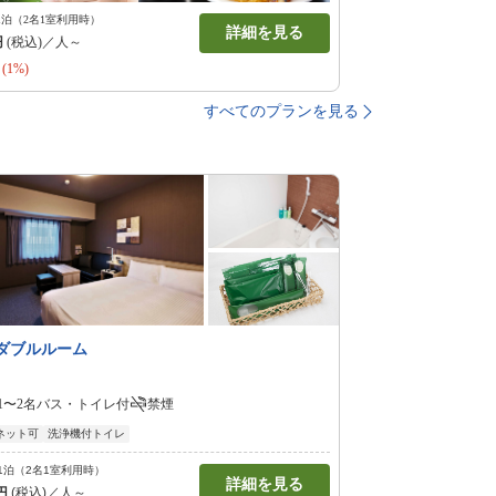
1泊（2名1室利用時）
詳細を見る
円
(税込)／人～
(1%)
すべてのプランを見る
□ダブルルーム
1〜2名
バス・トイレ付
禁煙
ネット可
洗浄機付トイレ
1泊（2名1室利用時）
詳細を見る
円
(税込)／人～