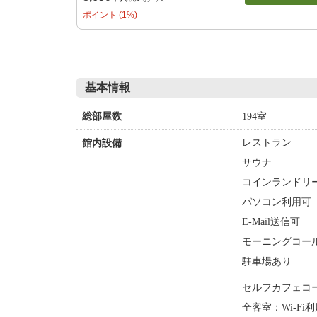
ポイント (1%)
基本情報
194室
総部屋数
レストラン
館内設備
サウナ
コインランドリー
パソコン利用可
E-Mail送信可
モーニングコー
駐車場あり
セルフカフェコ
全客室：Wi-F