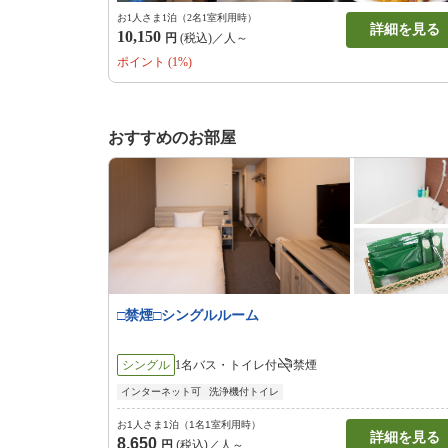
お1人さま1泊（2名1室利用時）
詳細を見る
10,150
円
(税込)／人～
ポイント (1%)
おすすめのお部屋
□禁煙□シングルルーム
シングル
1名
バス・トイレ付
禁煙
インターネット可
洗浄機付トイレ
お1人さま1泊（1名1室利用時）
詳細を見る
8,650
円
(税込)／人～