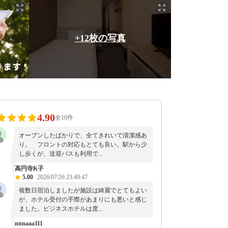
+12枚の写真
4.90
全10件
オープンしたばかりで、全てきれいで清潔感あ
り。 フロントの対応もとても良い。駅から少
し歩くが、送迎バスも利用で...
高円寺K子
5.00
2026/07/26 23:49:47
複数日宿泊しましたが施設は綺麗でとてもよい
が、ホテル受付の手際があまりにも悪いと感じ
ました。ビジネスホテルは度...
nnnaaa111