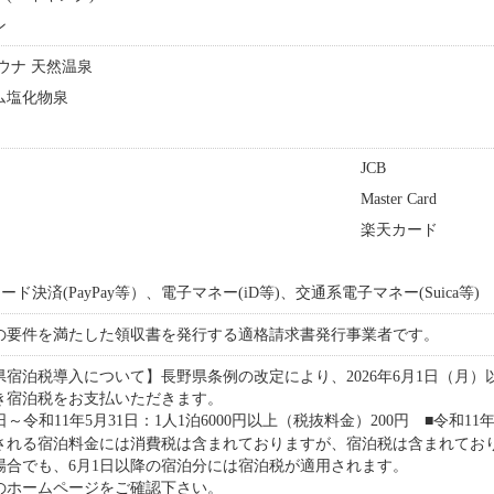
ン
サウナ 天然温泉
ウム塩化物泉
JCB
Master Card
楽天カード
ード決済(PayPay等）、電子マネー(iD等)、交通系電子マネー(Suica等)
の要件を満たした領収書を発行する適格請求書発行事業者です。
県宿泊税導入について】長野県条例の改定により、2026年6月1日（月
つき宿泊税をお支払いただきます。
日～令和11年5月31日：1人1泊6000円以上（税抜料金）200円 ■令和11
される宿泊料金には消費税は含まれておりますが、宿泊税は含まれておりま
場合でも、6月1日以降の宿泊分には宿泊税が適用されます。
のホームページをご確認下さい。