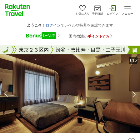
お気に入り
予約確認
ログイン
メニュー
東京都
全国
東京２３区内
渋谷・恵比寿・目黒・二子玉川
1/16