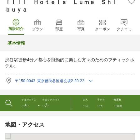
ｉｌｌｉ Ｈｏｔｅｌｓ Ｌｕｍｅ Ｓｈｉ
ｂｕｙａ
施設紹介
プラン
部屋
写真
クーポン
クチコミ
基本情報
渋谷駅徒歩4分／都心を能動的に楽しむ方々のためのブティックホ
テル。
〒150-0043 東京都渋谷区道玄坂2-20-22
チェックイン
チェックアウト
大人
子ども
部屋数
--/--
--/--
--
--
--
〜
人
人
部屋
地図・アクセス