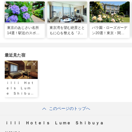
東京のあじさい名所
東京湾を望む絶景とと
バラ園・ローズガーデ
14選！駅近のスポッ
もに心を整える「JW
ン20選！東京・関東
トや2026年見頃情報
マリオット・ホテル東
の名所をご紹介
も
京」でのマインドフル
な滞在
最近見た宿
ｉｌｌｉ Ｈｏｔ
ｅｌｓ Ｌｕｍ
ｅ Ｓｈｉｂｕｙ
ａ
このページのトップへ
ｉｌｌｉ Ｈｏｔｅｌｓ Ｌｕｍｅ Ｓｈｉｂｕｙａ