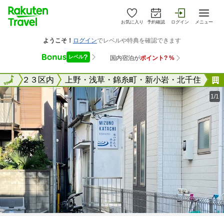
お気に入り
予約確認
ログイン
メニュー
東京２３区内
全国
上野・浅草・錦糸町・新小岩・北千住
1/1