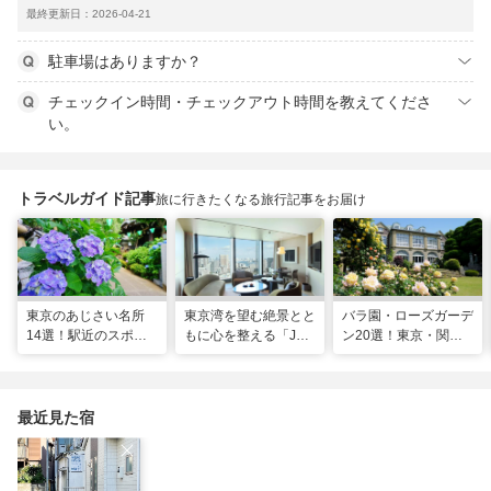
最終更新日：2026-04-21
駐車場はありますか？
チェックイン時間・チェックアウト時間を教えてくださ
い。
トラベルガイド記事
旅に行きたくなる旅行記事をお届け
東京のあじさい名所
東京湾を望む絶景とと
バラ園・ローズガーデ
14選！駅近のスポッ
もに心を整える「JW
ン20選！東京・関東
トや2026年見頃情報
マリオット・ホテル東
の名所をご紹介
も
京」でのマインドフル
な滞在
最近見た宿