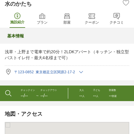
水のかたち
施設紹介
プラン
部屋
クーポン
クチコミ
基本情報
浅草・上野まで電車で約20分！2LDKアパート（キッチン・独立型
バストイレ付・最大4名様まで可）
〒123-0852 東京都足立区関原2-17-2
チェックイン
チェックアウト
大人
子ども
部屋数
--/--
--/--
--
--
--
〜
人
人
部屋
地図・アクセス