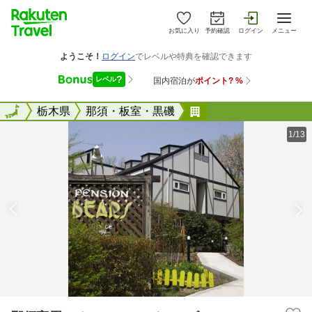
お気に入り
予約確認
ログイン
メニュー
全国
全国
栃木県
那須・板室・黒磯
那須高原 ペンショ
1/13