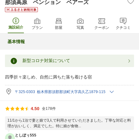
那須高原 ペンション ベアーズ
施設紹介
プラン
部屋
写真
クーポン
クチコミ
基本情報
新型コロナ対策について
四季折々楽しめ、自然に満ちた落ち着ける宿
〒325-0303 栃木県那須郡那須町大字高久乙1879-115
4.50
全178件
11/1から1泊で妻と娘で3人で利用させていただきました。丁寧な対応と料
理がおいしく、満足でした。特に娘が食物...
としぼぅ555