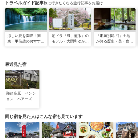
トラベルガイド記事
旅に行きたくなる旅行記事をお届け
涼しい夏を満喫！関
朝ドラ『風、薫る』の
「那須別邸 回」土地
東・甲信越のおすすめ
モデル・大関和ゆかり
が誇る歴史・美・食を
避暑地14選
の地を巡る、大田原・
堪能する極上の休日
黒羽観光モデルコース
最近見た宿
那須高原 ペンシ
ョン ベアーズ
同じ宿を見た人はこんな宿も見ています