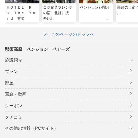
ＨＯＴＥＬ Ｒ
美味旬菜フレンチ
ペンション花闊歩
那須の犬宿
９ Ｔｈｅ Ｙａ
の宿 北軽井沢
ル
ｒｄ 甘楽
夢紀行
このページのトップへ
那須高原 ペンション ベアーズ
施設紹介
プラン
部屋
写真・動画
クーポン
クチコミ
その他の情報（PCサイト）