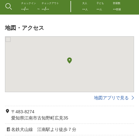
チェックイン
チェックアウト
大人
子ども
部屋数
--/--
--/--
--
--
--
〜
人
人
部屋
地図・アクセス
地図アプリで見る
〒483-8274
愛知県江南市古知野町広見35
名鉄犬山線 江南駅より徒歩７分