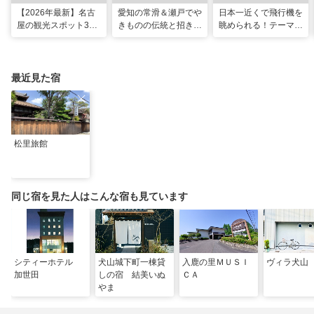
【2026年最新】名古
愛知の常滑＆瀬戸でや
日本一近くで飛行機を
屋の観光スポット34
きものの伝統と招き猫
眺められる！テーマパ
選と名物グルメ！家族
の世界へ。歩いて触れ
ークのような中部国際
で楽しめるレジャー施
て楽しむ開運旅
空港セントレア空港！
設や絶景スポットまで
最近見た宿
松里旅館
同じ宿を見た人はこんな宿も見ています
シティーホテル
犬山城下町一棟貸
入鹿の里ＭＵＳＩ
ヴィラ犬
加世田
しの宿 結美いぬ
ＣＡ
やま