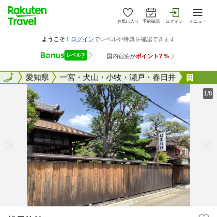
お気に入り
予約確認
ログイン
メニュー
全国
全国
愛知県
一宮・犬山・小牧・瀬戸・春日井
松里
1/8