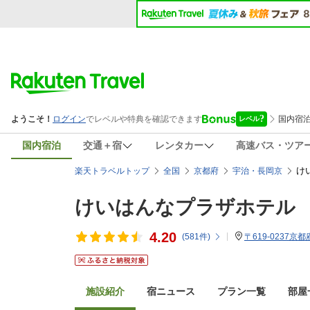
国内宿泊
交通＋宿
レンタカー
高速バス・ツア
け
楽天トラベルトップ
全国
京都府
宇治・長岡京
けいはんなプラザホテル
4.20
(
581
件)
〒619-0237京
施設紹介
宿ニュース
プラン一覧
部屋