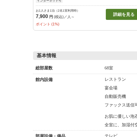
インターネット可
お1人さま1泊（2名1室利用時）
詳細を見る
7,900
円
(税込)／人～
ポイント (1%)
基本情報
68室
総部屋数
レストラン
館内設備
宴会場
自動販売機
ファックス送信
お肌に優しい泡
全室に、加湿付
テレビ
部屋設備・備品