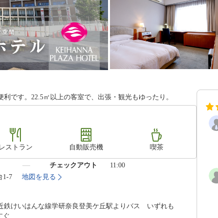
利です。22.5㎡以上の客室で、出張・観光もゆったり。
レストラン
自動販売機
喫茶
）
チェックアウト
11:00
1-7
地図を見る
、近鉄けいはんな線学研奈良登美ケ丘駅よりバス いずれも
すぐ