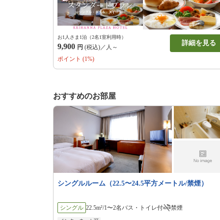
お1人さま1泊（2名1室利用時）
詳細を見る
9,900
円
(税込)／人～
ポイント (1%)
おすすめのお部屋
シングルルーム（22.5〜24.5平方メートル/禁煙）
シングル
22.5m²/1〜2名
バス・トイレ付
禁煙