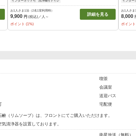
インターネット可
洗浄機付トイレ
インター
お1人さま1泊（2名1室利用時）
お1人さま
詳細を見る
9,900
8,000
円
(税込)／人～
ポイント (1%)
ポイント 
喫茶
会議室
送迎バス
可
宅配便
石鹸（リムソープ）は、フロントにてご購入いただけます。
空気清浄器を設置しております。
衛星放送（無料）