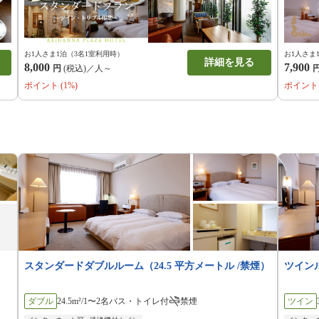
お1人さま1泊（3名1室利用時）
お1人さま
詳細を見る
8,000
7,900
円
(税込)／人～
ポイント (1%)
ポイント 
スタンダードダブルルーム（24.5 平方メートル /禁煙）
ツインル
ダブル
24.5m²/1〜2名
バス・トイレ付
禁煙
ツイン