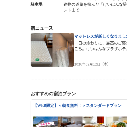
駐車場
建物の道路を挟んだ「けいはんな駐
ントまで
宿ニュース
マットレスが新しくなりまし
一日の終わりに、最高のご褒
こち。けいはんなプラザホテ
た。 横たわった瞬間に感じ
なやわらかさ。 新しく導入
2026年02月12日（木）
解きほぐすように、あなたの
あふれる真っ白なデュベスタ
ば、そこはもう夢の中。 カ
で、思わず「もう少し寝てい
んな至福の朝を、あなたにお
おすすめの宿泊プラン
【WEB限定】＜朝食無料！＞スタンダードプラン