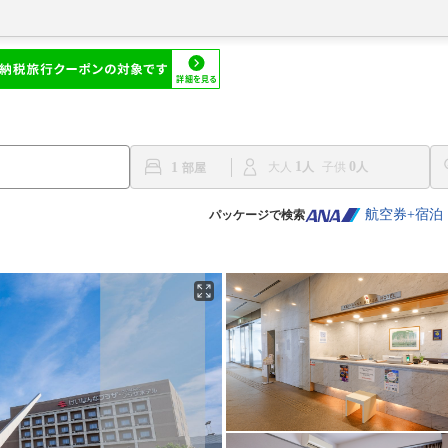
1
0
1
大人
子供
航空券+宿泊
パッケージで検索