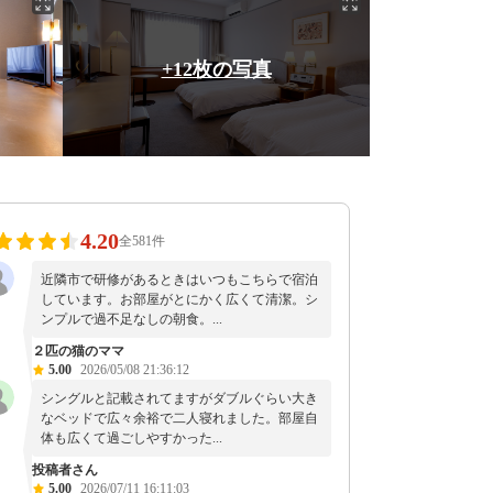
+12枚の写真
4.20
全581件
近隣市で研修があるときはいつもこちらで宿泊
しています。お部屋がとにかく広くて清潔。シ
ンプルで過不足なしの朝食。...
２匹の猫のママ
5.00
2026/05/08 21:36:12
シングルと記載されてますがダブルぐらい大き
なベッドで広々余裕で二人寝れました。部屋自
体も広くて過ごしやすかった...
投稿者さん
5.00
2026/07/11 16:11:03