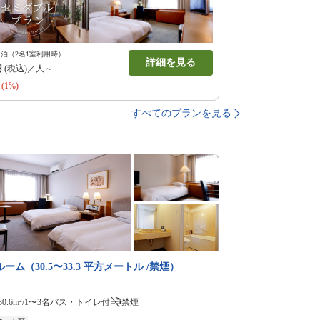
1泊（2名1室利用時）
詳細を見る
円
(税込)／人～
(1%)
すべてのプランを見る
ーム（30.5〜33.3 平方メートル /禁煙）
30.6m²/1〜3名
バス・トイレ付
禁煙