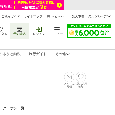
ご利用ガイド
サイトマップ
Language
楽天市場
楽天グループ
に入り
予約確認
ログイン
メニュー
ふるさと納税
旅行ガイド
その他
メルマガ
お気に入り
登録
追加
クーポン一覧