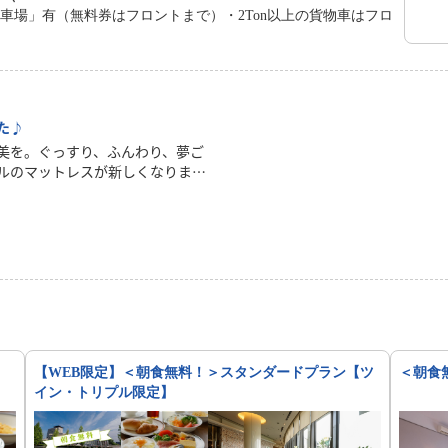
車場」有（無料券はフロントまで）・2Ton以上の貨物車はフロ
た♪
美を。ぐっすり、ふんわり、夢ご
ルのマットレスが新しくなりまし
るのは、体を優しく包み込むよう
したマットレスが、一日の疲れを
体をしなやかに支えます。清潔感
イル（羽毛布団）に身をゆだねれ
ーテンから漏れる柔らかな光の中
たい…」とつぶやいてしまう。そ
届けします。
【WEB限定】＜朝食無料！＞スタンダードプラン【ツ
＜朝食
イン・トリプル限定】