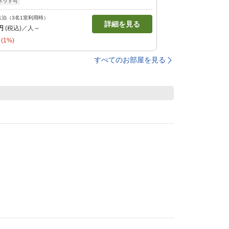
ネット可
1泊（3名1室利用時）
詳細を見る
円
(税込)／人～
(1%)
すべてのお部屋を見る