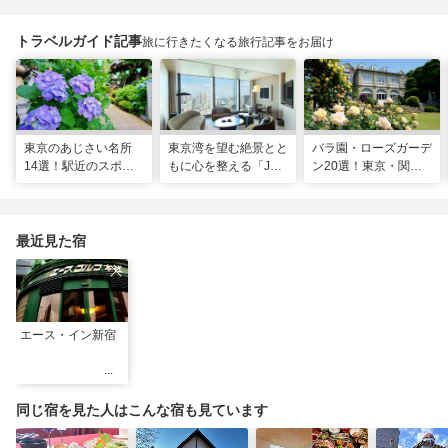
トラベルガイド記事
旅に行きたくなる旅行記事をお届け
東京のあじさい名所
東京湾を望む絶景とと
バラ園・ローズガーデ
14選！駅近のスポッ
もに心を整える「JW
ン20選！東京・関東
トや2026年見頃情報
マリオット・ホテル東
の名所をご紹介
も
京」でのマインドフル
な滞在
最近見た宿
エース・イン新宿
同じ宿を見た人はこんな宿も見ています