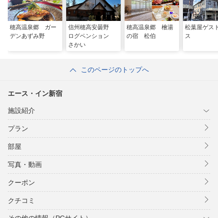
穂高温泉郷 ガー
信州穂高安曇野
穂高温泉郷 檜湯
松葉屋ゲス
デンあずみ野
ログペンション
の宿 松伯
ス
さかい
このページのトップへ
エース・イン新宿
施設紹介
プラン
部屋
写真・動画
クーポン
クチコミ