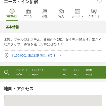
エース・イン新宿
施設紹介
プラン
部屋
写真
クーポン
クチコミ
基本情報
木製カプセル型ホステル。新宿から2駅。女性専用階あり。気さく
なスタッフ！終電を逃した時はぜひ！！
〒160-0001 東京都新宿区片町5-3
チェックイン
チェックアウト
大人
子ども
部屋数
--/--
--/--
--
--
--
〜
人
人
部屋
地図・アクセス