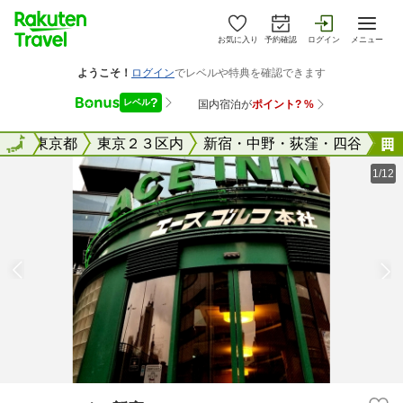
お気に入り
予約確認
ログイン
メニュー
全国
全国
東京都
東京２３区内
新宿・中野・荻窪・四谷
1/12