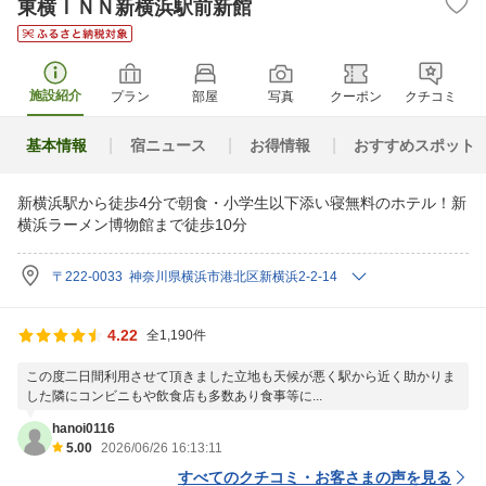
東横ＩＮＮ新横浜駅前新館
施設紹介
プラン
部屋
写真
クーポン
クチコミ
基本情報
宿ニュース
お得情報
おすすめスポット
新横浜駅から徒歩4分で朝食・小学生以下添い寝無料のホテル！新
横浜ラーメン博物館まで徒歩10分
〒222-0033 神奈川県横浜市港北区新横浜2-2-14
4.22
全1,190件
この度二日間利用させて頂きました立地も天候が悪く駅から近く助かりま
した隣にコンビニもや飲食店も多数あり食事等に...
hanoi0116
5.00
2026/06/26 16:13:11
すべてのクチコミ・お客さまの声を見る