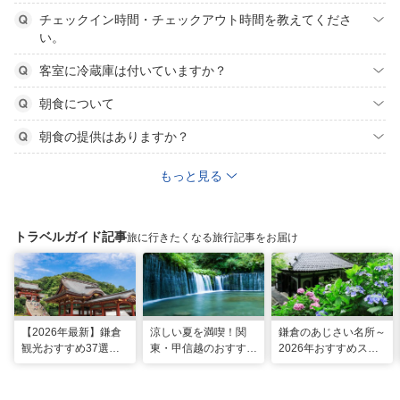
チェックイン時間・チェックアウト時間を教えてくださ
い。
客室に冷蔵庫は付いていますか？
朝食について
朝食の提供はありますか？
もっと見る
トラベルガイド記事
旅に行きたくなる旅行記事をお届け
【2026年最新】鎌倉
涼しい夏を満喫！関
鎌倉のあじさい名所～
観光おすすめ37選！
東・甲信越のおすすめ
2026年おすすめスポ
運気UP！グルメや絶
避暑地14選
ット16選～
景スポット、ロケ地も