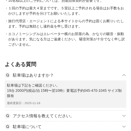
10名様以上のご予約については、別途団体契約が必要です。
１回の予約は最大４室までです。５室以上ご予約される場合はお手数をお
かけしますが予約を分けてお願いいたします。
旅行代理店・エージェントによる本サイトからの予約は固くお断りいたし
ます。予約は無効とし違約金を申し受けます。
エコノミーシングルはエレベーター横のお部屋の為、かなりの騒音・振動
があります。気になる方はご遠慮ください。 騒音対策が十分でなく申し訳
ございません。
よくある質問
駐車場はありますか？
駐車場は下記をご確認ください。
19台 2000円(税込/泊 15時〜翌10時）要電話予約045-470-1045 サイズ制
限有
最終更新日：2025-11-18
アクセス情報を教えてください。
駐車場について