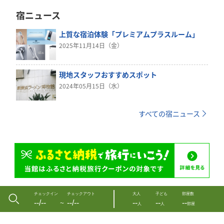
宿ニュース
上質な宿泊体験「プレミアムプラスルーム」
2025年11月14日（金）
現地スタッフおすすめスポット
2024年05月15日（水）
すべての宿ニュース
チェックイン
チェックアウト
大人
子ども
部屋数
--/--
--/--
--
--
--
〜
人
人
部屋