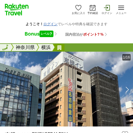
お気に入り
予約確認
ログイン
メニュー
全国
全国
神奈川県
横浜
東横ＩＮＮ新横浜駅前新館
1/16