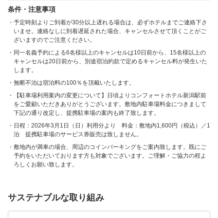
条件・注意事項
予定時刻よりご到着が30分以上遅れる場合は、必ずホテルまでご連絡下さ
いませ。連絡なしに到着遅延された場合、キャンセルさせて頂くことがご
ざいますのでご注意ください。
同一名義予約による6名様以上のキャンセルは10日前から、15名様以上の
キャンセルは20日前から、別途宿泊約款で定めるキャンセル料が発生いた
します。
無断不泊は宿泊料の100％を頂戴いたします。
【駐車場利用案内の変更について】日頃よりコンフォートホテル新潟駅前
をご愛顧いただきありがとうございます。敷地内駐車場料金につきまして
下記の通り改定し、提携駐車場の案内も終了致します。
日程：2026年3月1日（日）利用分より 料金：敷地内1,600円（税込）／1
泊 提携駐車場のサービス券販売は致しません。
敷地内が満車の場合、周辺のコインパーキングをご案内致します。既にご
予約をいただいております方も対象でございます。ご理解・ご協力の程よ
ろしくお願い致します。
サステナブルな取り組み