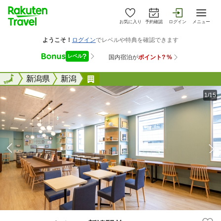
お気に入り
予約確認
ログイン
メニュー
全国
全国
新潟県
新潟
コンフォートホテル新潟駅前
1/15