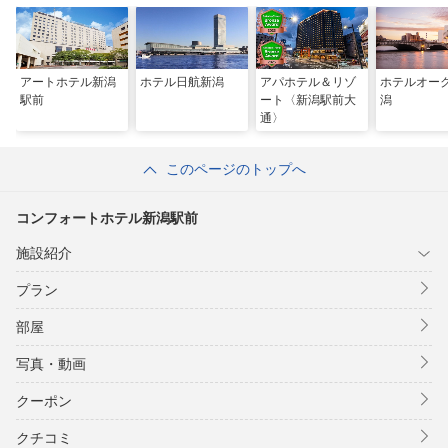
アートホテル新潟
ホテル日航新潟
アパホテル＆リゾ
ホテルオー
駅前
ート〈新潟駅前大
潟
通〉
このページのトップへ
コンフォートホテル新潟駅前
施設紹介
プラン
部屋
写真・動画
クーポン
クチコミ