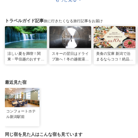
トラベルガイド記事
旅に行きたくなる旅行記事をお届け
涼しい夏を満喫！関
スキーの翌日はドライ
美食の宝庫 新潟で泊
東・甲信越のおすすめ
ブ旅へ！冬の越後湯沢
まるならココ！絶品グ
避暑地14選
周辺観光モデルコース
ルメが味わえる厳選
10宿
最近見た宿
コンフォートホテ
ル新潟駅前
同じ宿を見た人はこんな宿も見ています