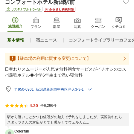
コンフォートホテル新潟駅前
サステナブルトラベル
施設紹介
プラン
部屋
写真
クーポン
クチコミ
基本情報
宿ニュース
コンフォートライブラリーカフェ
【駐車場の利用に関する変更について】
日替わりスムージーが人気★無料朝食サービスがイチオシのコス
パ最強ホテル◆小学6年生まで添い寝無料
〒950-0901 新潟県新潟市中央区弁天3-3-1
4.20
全6,296件
駅から近いことかつお値段がの魅力で予約をしましたが、実際訪れたら、
スタッフさんの対応がとても暖かくてウェルカム...
Colorfull