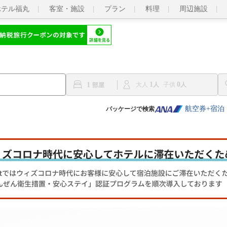
ホテル福丸
客室・施設
プラン
料理
周辺施設
1
0
1
大人
子供
航空券+宿泊
パッケージで検索