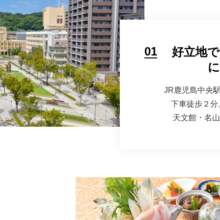
01
好立地
に
JR鹿児島中央
下車徒歩２分
天文館・名山