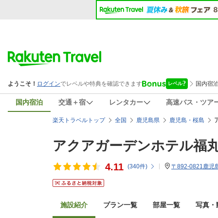
国内宿泊
交通＋宿
レンタカー
高速バス・ツア
楽天トラベルトップ
全国
鹿児島県
鹿児島・桜島
アクアガーデンホテル福
4.11
(
340
件)
〒892-0821鹿
施設紹介
プラン一覧
部屋一覧
写真・動