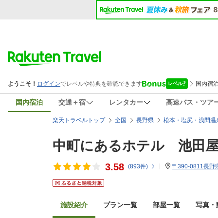
国内宿泊
交通＋宿
レンタカー
高速バス・ツア
楽天トラベルトップ
全国
長野県
松本・塩尻・浅間温
中町にあるホテル 池田
3.58
(
893
件)
〒390-0811長野
施設紹介
プラン一覧
部屋一覧
写真・動