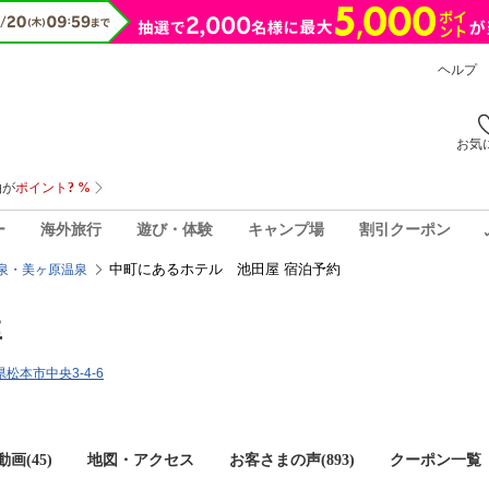
ヘルプ
お気
ー
海外旅行
遊び・体験
キャンプ場
割引クーポン
中町にあるホテル 池田屋 宿泊予約
泉・美ヶ原温泉
屋
県松本市中央3-4-6
画(45)
地図・アクセス
お客さまの声(
893
)
クーポン一覧