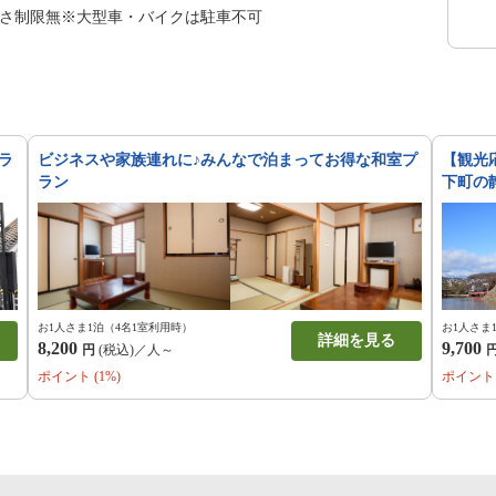
●高さ制限無※大型車・バイクは駐車不可
ラ
ビジネスや家族連れに♪みんなで泊まってお得な和室プ
【観光
ラン
下町の
お1人さま1泊（4名1室利用時）
お1人さま
詳細を見る
8,200
9,700
円
(税込)／人～
ポイント (1%)
ポイント 