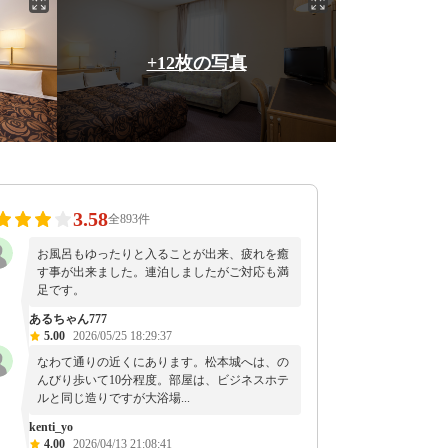
+12枚の写真
3.58
全893件
お風呂もゆったりと入ることが出来、疲れを癒
す事が出来ました。連泊しましたがご対応も満
足です。
あるちゃん777
5.00
2026/05/25 18:29:37
なわて通りの近くにあります。松本城へは、の
んびり歩いて10分程度。部屋は、ビジネスホテ
ルと同じ造りですが大浴場...
kenti_yo
4.00
2026/04/13 21:08:41