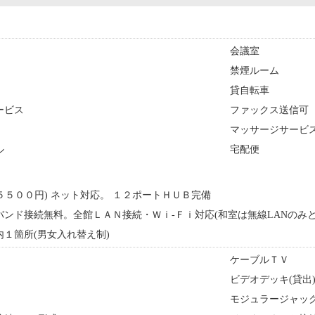
会議室
禁煙ルーム
貸自転車
ービス
ファックス送信可
マッサージサービ
ル
宅配便
５５００円) ネット対応。 １２ポートＨＵＢ完備
バンド接続無料。全館ＬＡＮ接続・Ｗｉ-Ｆｉ対応(和室は無線LANのみ
１箇所(男女入れ替え制)
ケーブルＴＶ
）
ビデオデッキ(貸出
モジュラージャッ