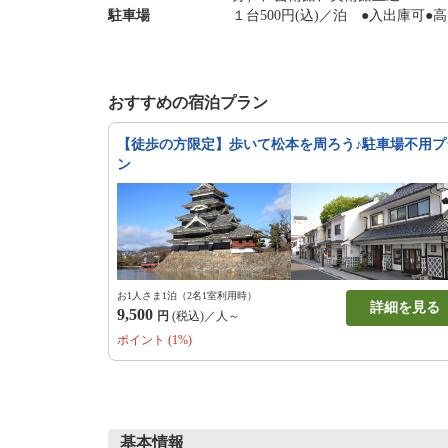
駐車場
１台500円(込)／泊 ●入出庫可
おすすめの宿泊プラン
【徒歩の方限定】歩いて松本を周ろう♪駐車場不用プ
ン
お1人さま1泊（2名1室利用時）
詳細を見る
9,500
円
(税込)／人～
ポイント (1%)
基本情報