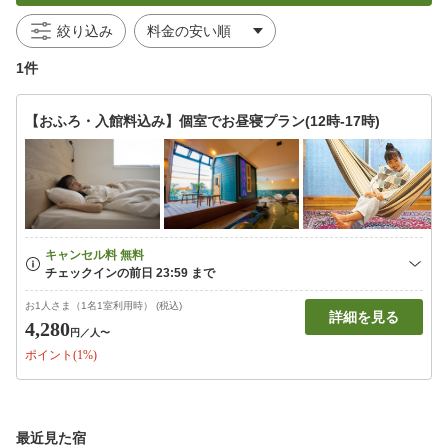
絞り込み
1件
【おふろ・入館料込み】個室でお昼寝プラン(12時-17時)
お1人さま（1名1室利用時） (税込)
詳細を見る
4,280
円
／人〜
ポイント(1%)
最近見た宿