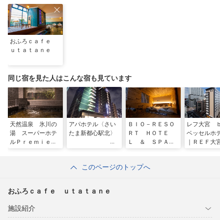
おふろｃａｆｅ
ｕｔａｔａｎｅ
同じ宿を見た人はこんな宿も見ています
天然温泉 氷川の
アパホテル〈さい
ＢＩＯ－ＲＥＳＯ
レフ大宮
湯 スーパーホテ
たま新都心駅北〉
ＲＴ ＨＯＴＥ
ベッセルホ
ルＰｒｅｍｉｅｒ
Ｌ ＆ ＳＰＡ
｜ＲＥＦ大
さいたま・大宮駅
Ｏ Ｐａｒｋ Ｏ
ウナ付大浴
東口
ＧＯＳＥ（オーパ
宮駅東口）
このページのトップへ
ークおごせ）
おふろｃａｆｅ ｕｔａｔａｎｅ
施設紹介