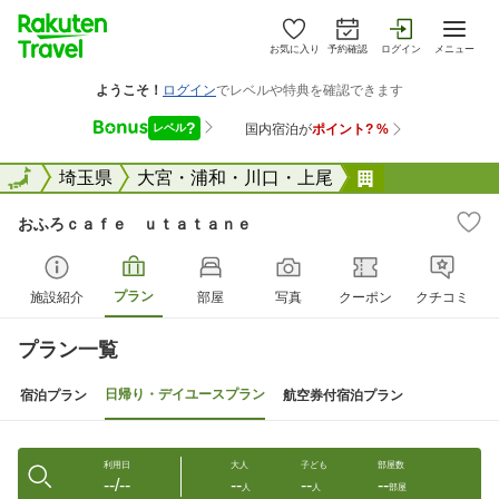
お気に入り
予約確認
ログイン
メニュー
全国
全国
埼玉県
大宮・浦和・川口・上尾
おふろｃａｆ
おふろｃａｆｅ ｕｔａｔａｎｅ
プラン
施設紹介
部屋
写真
クーポン
クチコミ
プラン一覧
日帰り・デイユースプラン
宿泊プラン
航空券付宿泊プラン
利用日
大人
子ども
部屋数
--/--
--
--
--
人
人
部屋