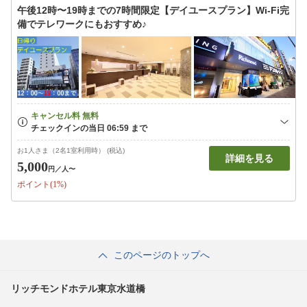
午後12時〜19時までの7時間限定【デイユースプラン】Wi-Fi完
備でテレワークにもおすすめ♪
お1人さま（2名1室利用時） (税込)
詳細を見る
5,000
円
／人〜
ポイント(1%)
このページのトップへ
リッチモンドホテル東京水道橋