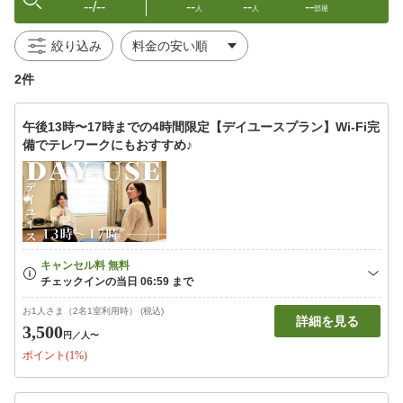
--/--
--
--
--
人
人
部屋
絞り込み
2件
午後13時〜17時までの4時間限定【デイユースプラン】Wi-Fi完
備でテレワークにもおすすめ♪
お1人さま（2名1室利用時） (税込)
詳細を見る
3,500
円
／人〜
ポイント(1%)