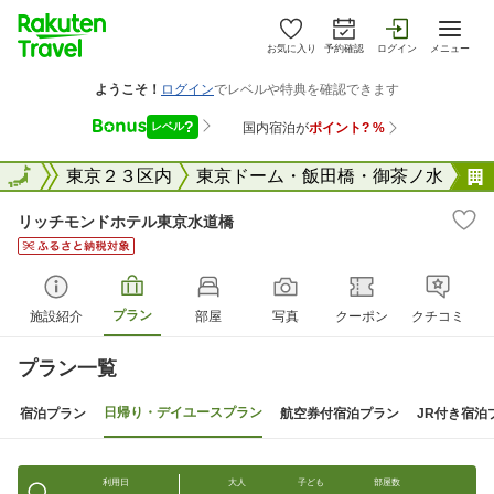
お気に入り
予約確認
ログイン
メニュー
東京都
全国
東京２３区内
東京ドーム・飯田橋・御茶ノ水
リッチモンドホテル東京水道橋
プラン
施設紹介
部屋
写真
クーポン
クチコミ
プラン一覧
日帰り・デイユースプラン
宿泊プラン
航空券付宿泊プラン
JR付き宿泊
利用日
大人
子ども
部屋数