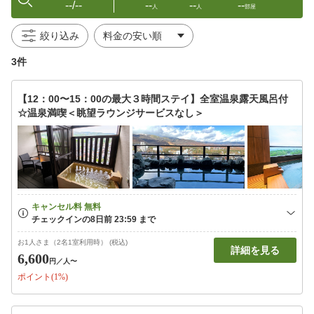
--/--
--
--
--
人
人
部屋
絞り込み
3件
【12：00〜15：00の最大３時間ステイ】全室温泉露天風呂付
☆温泉満喫＜眺望ラウンジサービスなし＞
お1人さま（2名1室利用時） (税込)
詳細を見る
6,600
円
／人〜
ポイント(1%)