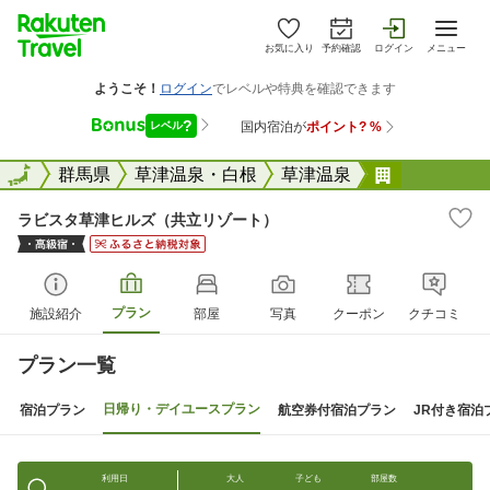
お気に入り
予約確認
ログイン
メニュー
全国
全国
群馬県
草津温泉・白根
草津温泉
ラビスタ草
ラビスタ草津ヒルズ（共立リゾート）
プラン
施設紹介
部屋
写真
クーポン
クチコミ
プラン一覧
日帰り・デイユースプラン
宿泊プラン
航空券付宿泊プラン
JR付き宿泊
利用日
大人
子ども
部屋数