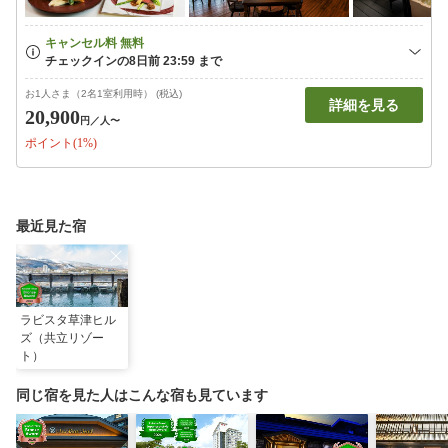
お1人さま（2名1室利用時） (税込)
詳細を見る
20,900
円
／人〜
ポイント(1%)
最近見た宿
ラビスタ草津ヒル
ズ（共立リゾー
ト）
同じ宿を見た人はこんな宿も見ています