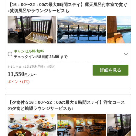
【16：00〜22：00の最大6時間ステイ】露天風呂付客室で寛ぐ
♪貸切風呂やラウンジサービスも
お1人さま（2名1室利用時） (税込)
詳細を見る
11,550
円
／人〜
ポイント(1%)
【夕食付☆16：00〜22：00の最大６時間ステイ】洋食コース
の夕食と眺望ラウンジサービスも♪