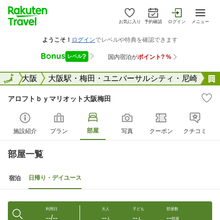
お気に入り
予約確認
ログイン
メニュー
阪府
全国
大阪
大阪駅・梅田・ユニバーサルシティ・尼崎
アロフトｂｙマリオット大阪梅田
部屋
施設紹介
プラン
写真
クーポン
クチコミ
部屋一覧
日帰り・デイユース
宿泊
利用日
大人
子ども
部屋数
--/--
--
--
--
人
人
部屋