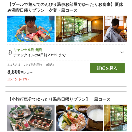
【プールで遊んでのんびり温泉お部屋でゆったりお食事】夏休
み満喫日帰りプラン 夕宴・風コース
お1人さま（2名1室利用時） (税込)
詳細を見る
8,800
円
／人〜
ポイント(1%)
【小旅行気分でゆったり温泉日帰りプラン】 風コース