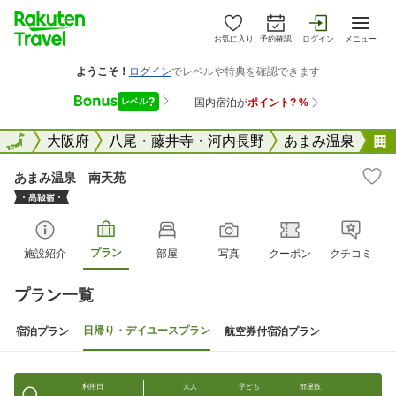
お気に入り
予約確認
ログイン
メニュー
全国
全国
大阪府
八尾・藤井寺・河内長野
あまみ温泉
あまみ温泉 南天苑
プラン
施設紹介
部屋
写真
クーポン
クチコミ
プラン一覧
日帰り・デイユースプラン
宿泊プラン
航空券付宿泊プラン
利用日
大人
子ども
部屋数