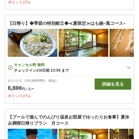
ポイント(1%)
【日帰り】◆季節の特別献立◆≪夏限定≫はも鍋−風コース−
お1人さま（2名1組利用時） (税込)
詳細を見る
8,800
円
／人〜
ポイント(1%)
【プールで遊んでのんびり温泉お部屋でゆったりお食事】夏休
み満喫日帰りプラン 月コース