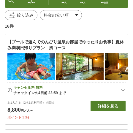
--/--
--
--
--
人
人
部屋
絞り込み
16件
【プールで遊んでのんびり温泉お部屋でゆったりお食事】夏休
み満喫日帰りプラン 風コース
お1人さま（2名1組利用時） (税込)
詳細を見る
8,800
円
／人〜
ポイント(1%)