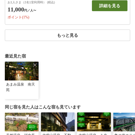
お1人さま（2名1室利用時） (税込)
詳細を見る
11,000
円
／人〜
ポイント(1%)
もっと見る
最近見た宿
あまみ温泉 南天
苑
同じ宿を見た人はこんな宿も見ています