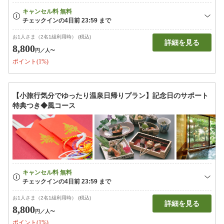
お1人さま（2名1組利用時） (税込)
詳細を見る
8,800
円
／人〜
ポイント(1%)
【小旅行気分でゆったり温泉日帰りプラン】記念日のサポート
特典つき◆風コース
お1人さま（2名1組利用時） (税込)
詳細を見る
8,800
円
／人〜
ポイント(1%)