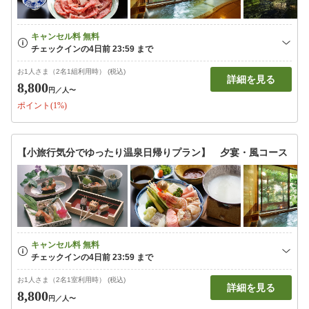
お1人さま（2名1組利用時） (税込)
詳細を見る
8,800
円
／人〜
ポイント(1%)
【小旅行気分でゆったり温泉日帰りプラン】 夕宴・風コース
お1人さま（2名1室利用時） (税込)
詳細を見る
8,800
円
／人〜