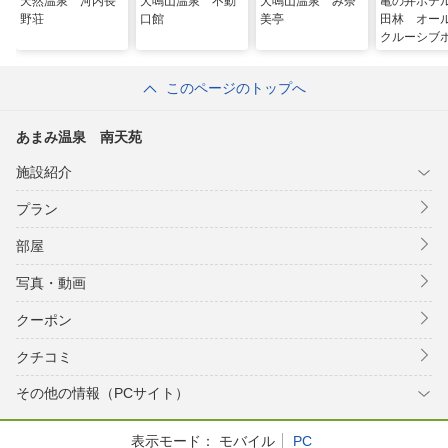
天然温泉 河内長
犬鳴山温泉 不動
犬鳴山温泉 み奈
亀の井ホテ
野荘
口館
美亭
田林 オー
クルーシブ
このページのトップへ
あまみ温泉 南天苑
施設紹介
プラン
部屋
写真・動画
クーポン
クチコミ
その他の情報（PCサイト）
表示モード：
モバイル
PC