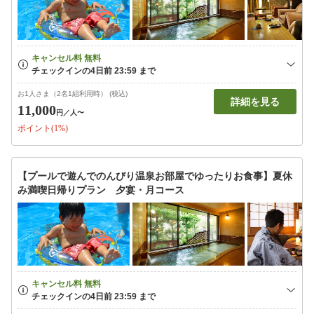
お1人さま（2名1組利用時） (税込)
詳細を見る
11,000
円
／人〜
ポイント(1%)
【プールで遊んでのんびり温泉お部屋でゆったりお食事】夏休
み満喫日帰りプラン 夕宴・月コース