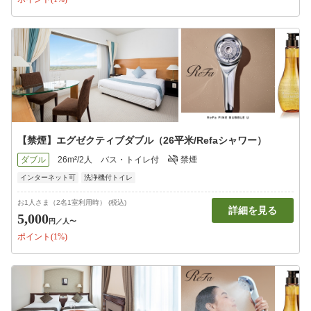
【禁煙】エグゼクティブダブル（26平米/Refaシャワー）
ダブル
26m²/2人
バス・トイレ付
禁煙
インターネット可
洗浄機付トイレ
お1人さま（2名1室利用時） (税込)
詳細を見る
5,000
円
／人〜
ポイント(1%)