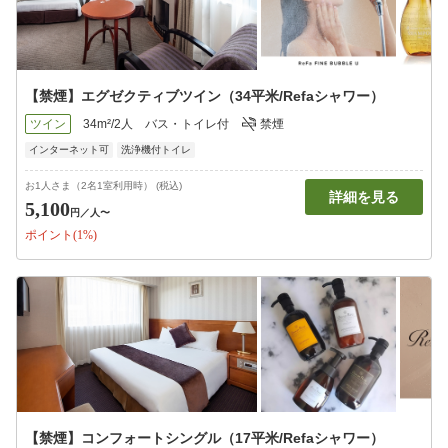
【禁煙】エグゼクティブツイン（34平米/Refaシャワー）
ツイン
34m²/2人
バス・トイレ付
禁煙
インターネット可
洗浄機付トイレ
お1人さま（2名1室利用時） (税込)
詳細を見る
5,100
円
／人〜
ポイント(1%)
【禁煙】コンフォートシングル（17平米/Refaシャワー）