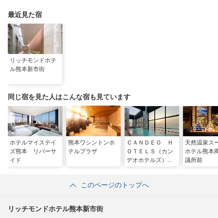
最近見た宿
リッチモンドホテ
ル熊本新市街
同じ宿を見た人はこんな宿も見ています
ホテルマイステイ
熊本ワシントンホ
ＣＡＮＤＥＯ Ｈ
天然温泉ス
ズ熊本 リバーサ
テルプラザ
ＯＴＥＬＳ（カン
ホテル熊本
イド
デオホテルズ）熊
議所前
本新市街
このページのトップへ
リッチモンドホテル熊本新市街