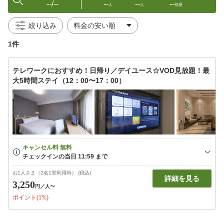
--/--
--
--
--
人
人
部屋
絞り込み
1件
テレワークにおすすめ！日帰り／デイユース☆VOD見放題！最
大5時間ステイ（12：00〜17：00）
お1人さま（2名1室利用時） (税込)
詳細を見る
3,250
円
／人〜
ポイント(1%)