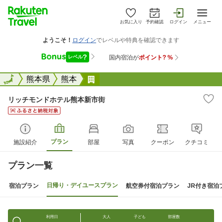
お気に入り
予約確認
ログイン
メニュー
全国
全国
熊本県
熊本
リッチモンドホテル熊本新市街
リッチモンドホテル熊本新市街
プラン
施設紹介
部屋
写真
クーポン
クチコミ
プラン一覧
日帰り・デイユースプラン
宿泊プラン
航空券付宿泊プラン
JR付き宿泊
利用日
大人
子ども
部屋数