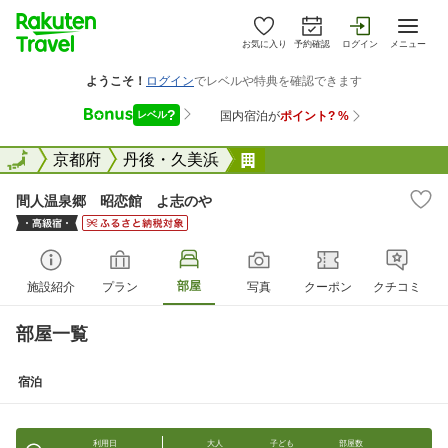
お気に入り
予約確認
ログイン
メニュー
全国
全国
京都府
丹後・久美浜
間人温泉郷 昭恋館 よ
間人温泉郷 昭恋館 よ志のや
部屋
施設紹介
プラン
写真
クーポン
クチコミ
部屋一覧
宿泊
利用日
大人
子ども
部屋数