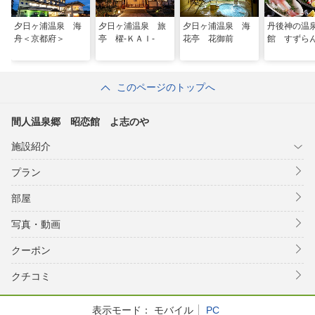
夕日ヶ浦温泉 海
夕日ヶ浦温泉 旅
夕日ヶ浦温泉 海
丹後神の温
舟＜京都府＞
亭 櫂‐ＫＡＩ‐
花亭 花御前
館 すずら
このページのトップへ
間人温泉郷 昭恋館 よ志のや
施設紹介
プラン
部屋
写真・動画
クーポン
クチコミ
表示モード：
モバイル
PC