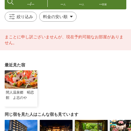
--/--
--
--
--
人
人
部屋
絞り込み
まことに申し訳ございませんが、現在予約可能なお部屋がありま
せん。
最近見た宿
間人温泉郷 昭恋
館 よ志のや
同じ宿を見た人はこんな宿も見ています