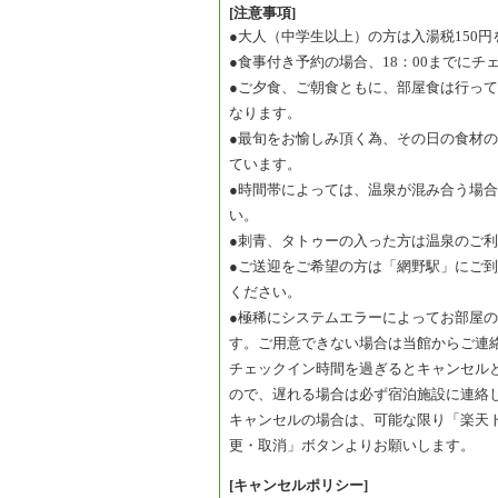
[注意事項]
●大人（中学生以上）の方は入湯税150
●食事付き予約の場合、18：00までに
●ご夕食、ご朝食ともに、部屋食は行っ
なります。
●最旬をお愉しみ頂く為、その日の食材
ています。
●時間帯によっては、温泉が混み合う場
い。
●刺青、タトゥーの入った方は温泉のご
●ご送迎をご希望の方は「網野駅」にご
ください。
●極稀にシステムエラーによってお部屋
す。ご用意できない場合は当館からご連
チェックイン時間を過ぎるとキャンセル
ので、遅れる場合は必ず宿泊施設に連絡
キャンセルの場合は、可能な限り「楽天
更・取消」ボタンよりお願いします。
[キャンセルポリシー]