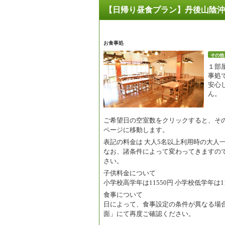
【日帰り昼食プラン】丹後山陰沖合
お食事処
その他
１部
事処
安心
ん。
ご希望日の空室数をクリックすると、そ
ページに移動します。
表記の料金は
大人5名以上利用時の大人
なお、諸条件によって変わってきますの
さい。
子供料金について
小学校高学年は11550円 小学校低学年は11
食事について
日によって、食事設定の条件が異なる場
面」にて再度ご確認ください。