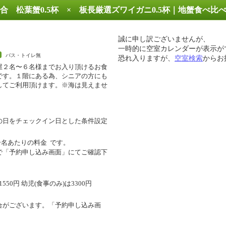
 松葉蟹0.5杯 × 板長厳選ズワイガニ0.5杯｜地蟹食べ比
誠に申し訳ございませんが、
一時的に空室カレンダーが表示が
バス・トイレ無
恐れ入りますが、
空室検索
からお
屋２名〜６名様までお入り頂けるお食
です。１階にある為、シニアの方にも
してご利用頂けます。※海は見えませ
の日をチェックイン日とした条件設定
一名あたりの料金
です。
で「予約申し込み画面」にてご確認下
550円 幼児(食事のみ)は3300円
合がございます。「予約申し込み画