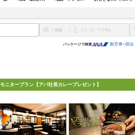
1
0
1
大人
子供
航空券+宿泊
パッケージで検索
モニタープラン【アパ社長カレープレゼント】