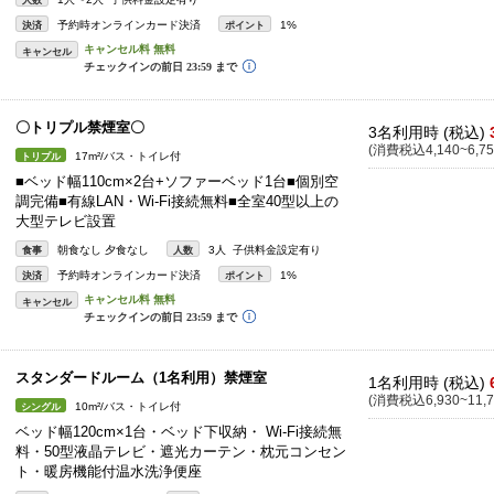
人数
予約時オンラインカード決済
1%
決済
ポイント
キャンセル
〇トリプル禁煙室〇
3名利用時 (税込)
(消費税込4,140~6,75
17m²/バス・トイレ付
トリプル
■ベッド幅110cm×2台+ソファーベッド1台■個別空
調完備■有線LAN・Wi-Fi接続無料■全室40型以上の
大型テレビ設置
朝食なし 夕食なし
3人 子供料金設定有り
食事
人数
予約時オンラインカード決済
1%
決済
ポイント
キャンセル
スタンダードルーム（1名利用）禁煙室
1名利用時 (税込)
(消費税込6,930~11,7
10m²/バス・トイレ付
シングル
ベッド幅120cm×1台・ベッド下収納・ Wi-Fi接続無
料・50型液晶テレビ・遮光カーテン・枕元コンセン
ト・暖房機能付温水洗浄便座