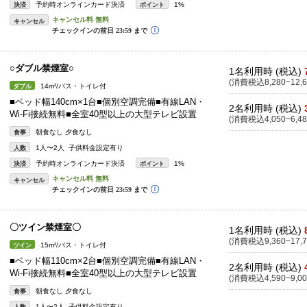
予約時オンラインカード決済
1%
決済
ポイント
キャンセル
○ダブル禁煙室○
1名利用時 (税込)
(消費税込8,280~12,6
14m²/バス・トイレ付
ダブル
■ベッド幅140cm×1台■個別空調完備■有線LAN・
2名利用時 (税込)
Wi-Fi接続無料■全室40型以上の大型テレビ設置
(消費税込4,050~6,48
朝食なし 夕食なし
食事
1人〜2人 子供料金設定有り
人数
予約時オンラインカード決済
1%
決済
ポイント
キャンセル
〇ツイン禁煙室〇
1名利用時 (税込)
(消費税込9,360~17,7
15m²/バス・トイレ付
ツイン
■ベッド幅110cm×2台■個別空調完備■有線LAN・
2名利用時 (税込)
Wi-Fi接続無料■全室40型以上の大型テレビ設置
(消費税込4,590~9,00
朝食なし 夕食なし
食事
1人〜2人 子供料金設定有り