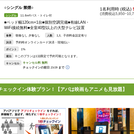
○シングル 禁煙○
1名利用時 (税込)
(消費税込5,850~10,7
11.6m²/バス・トイレ付
シングル
■ベッド幅120cm×1台■個別空調完備■有線LAN・
WiFi接続無料■全室40型以上の大型テレビ設置
朝食なし 夕食なし
1人 子供料金設定有り
食事
人数
予約時オンラインカード決済・現地払い
決済
1%
ポイント
※このプランは1泊限定で予約可能となります。
連泊
キャンセル
チェックイン体験プラン！【アパは映画もアニメも見放題】