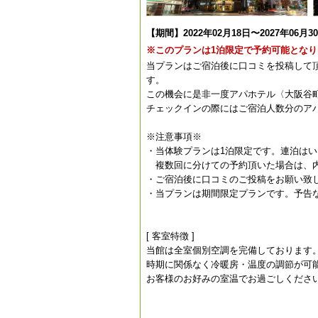
【期間】2022年02月18日〜2027年06月3
※このプランは1泊限定で予約可能となり
当プランはご宿泊後に口コミを投稿して
す。
この機会に是非一度アパホテル〈大阪谷
チェックインの際にはご宿泊人数分のア
※注意事項※
・当体験プランは1泊限定です。連泊は
複数回に分けての予約頂いた場合は、内
・ご宿泊後に口コミのご投稿をお願い致
・当プランは期間限定プランです。予告
[ 客室特徴 ]
当館は全室個別空調を完備しております
時期に関係なく冷暖房・温度の調節が可
お客様のお好みの室温でお過ごしくださ