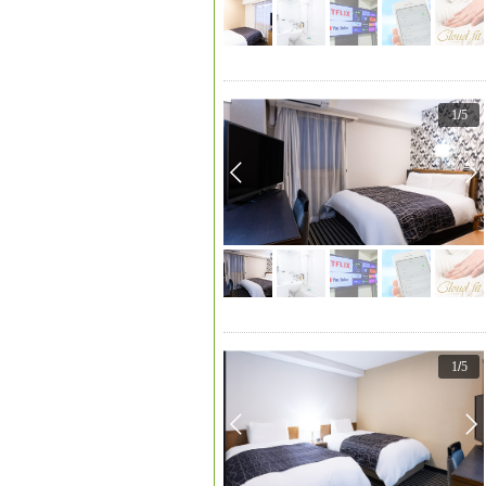
1
/
5
1
/
5