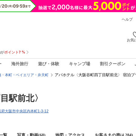
ヘルプ
お気
ー
海外旅行
遊び・体験
キャンプ場
割引クーポン
アパホテル〈大阪谷町四丁目駅前北〉 宿泊プ
橋・本町・ベイエリア・弁天町
目駅前北〉
大阪府大阪市中央区内本町1-3-12
一覧
写真・動画(68)
地図・アクセス
お客さまの声(
4,284
)