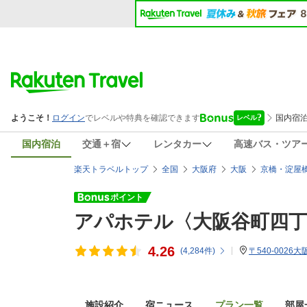
国内宿泊
交通＋宿
レンタカー
高速バス・ツア
楽天トラベルトップ
全国
大阪府
大阪
京橋・淀屋
アパホテル〈大阪谷町四丁
4.26
(
4,284
件)
〒540-0026
施設紹介
宿ニュース
プラン一覧
部屋