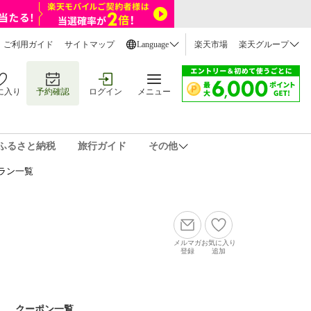
ご利用ガイド
サイトマップ
Language
楽天市場
楽天グループ
に入り
予約確認
ログイン
メニュー
ふるさと納税
旅行ガイド
その他
ラン一覧
メルマガ
お気に入り
登録
追加
クーポン一覧