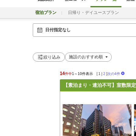
宿泊プラン
日帰り・デイユースプラン
日付指定なし
絞り込み
14
件中
1～10件表示
[
1
|
2
]
次の4件
【素泊まり・連泊不可】室数限定