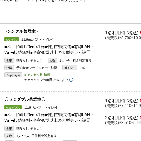
○シングル禁煙室○
1名利用時 (税込)
(消費税込5,760~10,6
11.6m²/バス・トイレ付
シングル
■ベッド幅120cm×1台■個別空調完備■有線LAN・
Wi-Fi接続無料■全室40型以上の大型テレビ設置
朝食なし 夕食なし
1人 子供料金設定有り
食事
人数
予約時オンラインカード決済
1%
決済
ポイント
キャンセル
〇セミダブル禁煙室〇
1名利用時 (税込)
(消費税込7,110~11,9
11.6m²/バス・トイレ付
セミダブル
■ベッド幅120cm×1台■個別空調完備■有線LAN・
2名利用時 (税込)
Wi-Fi接続無料■全室40型以上の大型テレビ設置
(消費税込3,510~5,94
朝食なし 夕食なし
食事
1人〜2人 子供料金設定有り
人数