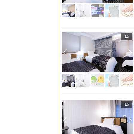
1
/
5
1
/
5