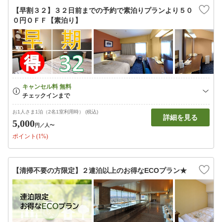
【早割３２】３２日前までの予約で素泊りプランより５０
０円ＯＦＦ【素泊り】
お1人さま1泊（2名1室利用時） (税込)
詳細を見る
5,000
円
／人〜
ポイント(1%)
【清掃不要の方限定】２連泊以上のお得なECOプラン★