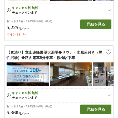
お1人さま1泊（2名1室利用時） (税込)
詳細を見る
5,225
円
／人〜
ポイント(1%)
【素泊り】立山連峰展望大浴場◆サウナ・水風呂付き（男
性浴場）◆路面電車5分乗車・桜橋駅下車！
お1人さま1泊（5名1室利用時） (税込)
詳細を見る
5,360
円
／人〜