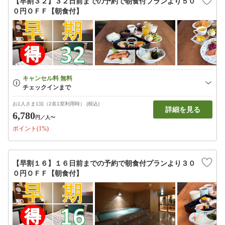
【早割３２】３２日前までの予約で朝食付プランより５０
０円ＯＦＦ【朝食付】
お1人さま1泊（2名1室利用時） (税込)
詳細を見る
6,780
円
／人〜
ポイント(1%)
【早割１６】１６日前までの予約で朝食付プランより３０
０円ＯＦＦ【朝食付】