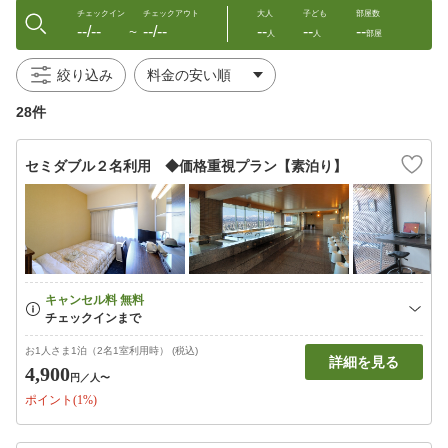
チェックイン
チェックアウト
大人
子ども
部屋数
--/--
--/--
--
--
--
〜
人
人
部屋
絞り込み
28件
セミダブル２名利用 ◆価格重視プラン【素泊り】
お1人さま1泊（2名1室利用時） (税込)
詳細を見る
4,900
円
／人〜
ポイント(1%)