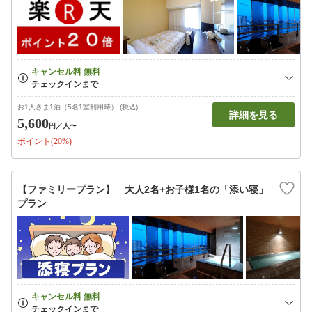
お1人さま1泊（5名1室利用時） (税込)
詳細を見る
5,600
円
／人〜
ポイント(20%)
【ファミリープラン】 大人2名+お子様1名の「添い寝」
プラン