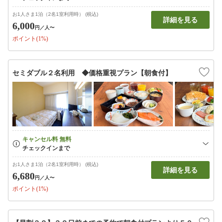
お1人さま1泊（2名1室利用時） (税込)
詳細を見る
6,000
円
／人〜
ポイント(1%)
セミダブル２名利用 ◆価格重視プラン【朝食付】
お1人さま1泊（2名1室利用時） (税込)
詳細を見る
6,680
円
／人〜
ポイント(1%)