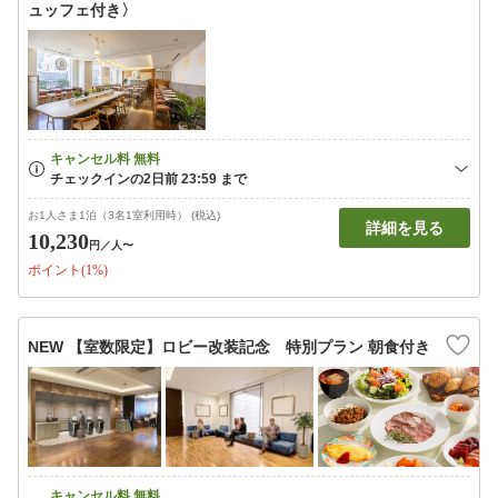
ュッフェ付き〉
お1人さま1泊（3名1室利用時） (税込)
詳細を見る
10,230
円
／人〜
ポイント(1%)
NEW 【室数限定】ロビー改装記念 特別プラン 朝食付き