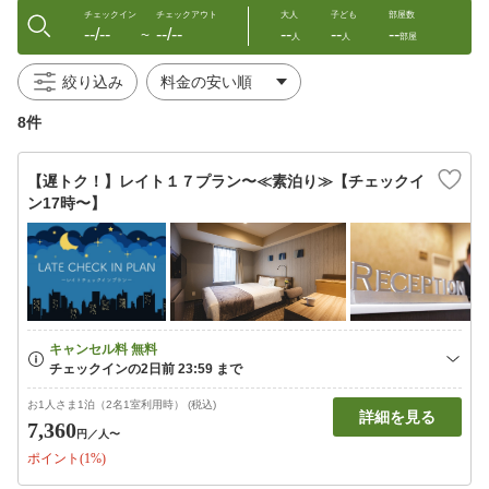
チェックイン
チェックアウト
大人
子ども
部屋数
--/--
--/--
--
--
--
〜
人
人
部屋
絞り込み
8件
【遅トク！】レイト１７プラン〜≪素泊り≫【チェックイ
ン17時〜】
お1人さま1泊（2名1室利用時） (税込)
詳細を見る
7,360
円
／人〜
ポイント(1%)