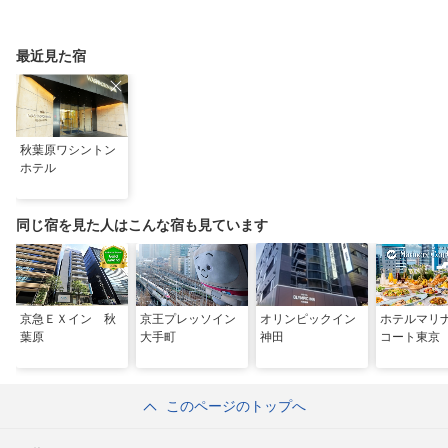
最近見た宿
秋葉原ワシントン
ホテル
同じ宿を見た人はこんな宿も見ています
京急ＥＸイン 秋
京王プレッソイン
オリンピックイン
ホテルマリ
葉原
大手町
神田
コート東京
このページのトップへ