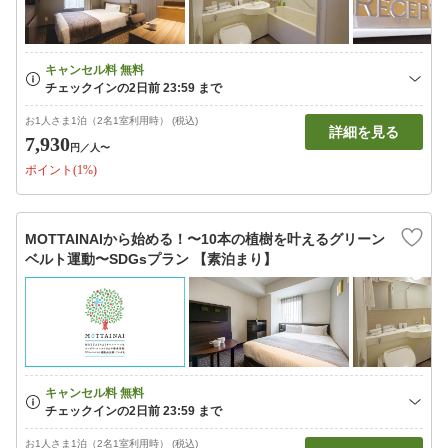
お1人さま1泊（2名1室利用時） (税込)
詳細を見る
7,930
円
／人〜
ポイント(1%)
MOTTAINAIから始める！〜10本の植樹を叶えるグリーン
ベルト運動〜SDGsプラン 【素泊まり】
お1人さま1泊（2名1室利用時） (税込)