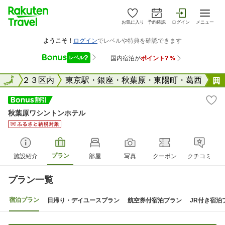
お気に入り
予約確認
ログイン
メニュー
東京２３区内
全国
東京駅・銀座・秋葉原・東陽町・葛西
秋葉原ワシントンホテル
プラン
施設紹介
部屋
写真
クーポン
クチコミ
プラン一覧
宿泊プラン
日帰り・デイユースプラン
航空券付宿泊プラン
JR付き宿泊