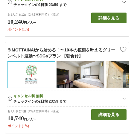
お1人さま1泊（2名1室利用時） (税込)
詳細を見る
10,240
円
／人〜
ポイント(1%)
※MOTTAINAIから始める！〜10本の植樹を叶えるグリー
ンベルト運動〜SDGsプラン 【朝食付】
お1人さま1泊（2名1室利用時） (税込)
詳細を見る
10,740
円
／人〜
ポイント(1%)