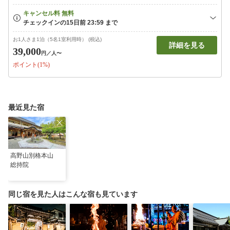
お1人さま1泊（5名1室利用時） (税込)
詳細を見る
39,000
円
／人〜
ポイント(1%)
最近見た宿
高野山別格本山
総持院
同じ宿を見た人はこんな宿も見ています