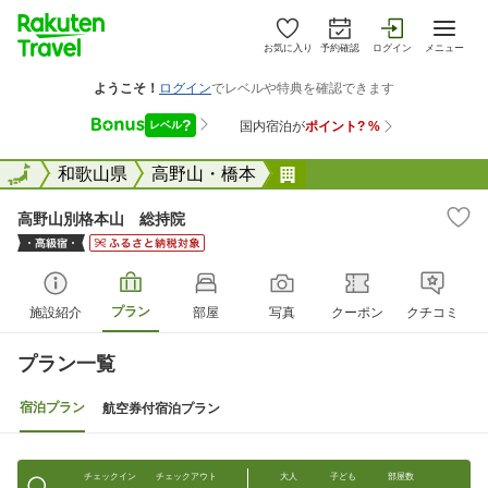
お気に入り
予約確認
ログイン
メニュー
全国
全国
和歌山県
高野山・橋本
高野山別格本山 総持
高野山別格本山 総持院
プラン
施設紹介
部屋
写真
クーポン
クチコミ
プラン一覧
宿泊プラン
航空券付宿泊プラン
チェックイン
チェックアウト
大人
子ども
部屋数