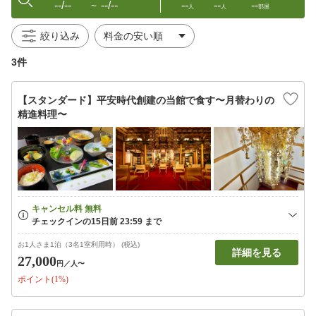
--/--
--/--
--
--
--
〜
人
人
部屋
絞り込み
3件
【スタンダード】平安時代創建の当館で食す〜月替わりの
精進料理〜
お1人さま1泊（3名1室利用時） (税込)
詳細を見る
27,000
円
／人〜
ポイント(1%)