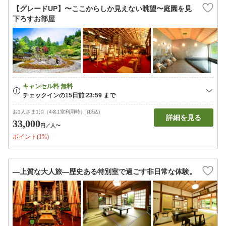
【グレードUP】〜ここからしか見えない眺望〜庭園を見
下ろすお部屋
お1人さま1泊（4名1室利用時） (税込)
詳細を見る
33,000
円
／人〜
ポイント(1%)
—上質な大人旅—歴史ある特別室で過ごす非日常な体験。