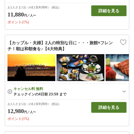
お1人さま1泊（4名1室利用時） (税込)
詳細を見る
11,880
円
／人〜
ポイント(1%)
【カップル・夫婦】2人の特別な日に・・・旅館×フレン
チ！朝は和朝食を♪【4大特典】
お1人さま1泊（2名1室利用時） (税込)
詳細を見る
12,980
円
／人〜
ポイント(1%)