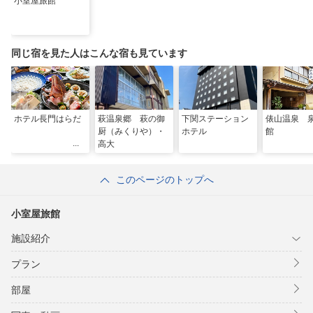
小室屋旅館
同じ宿を見た人はこんな宿も見ています
ホテル長門はらだ
萩温泉郷 萩の御
下関ステーション
俵山温泉 
厨（みくりや）・
ホテル
館
高大
このページのトップへ
小室屋旅館
施設紹介
プラン
部屋