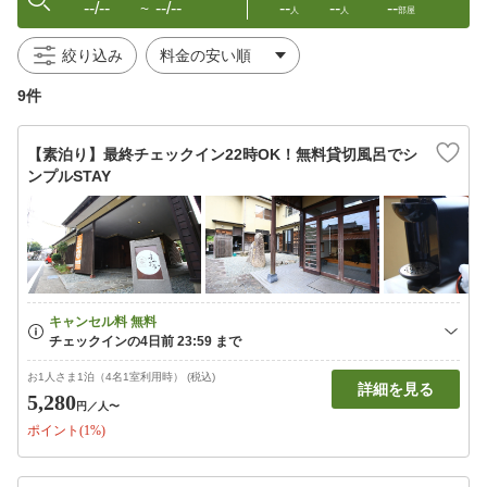
--/--
--/--
--
--
--
〜
人
人
部屋
絞り込み
9件
【素泊り】最終チェックイン22時OK！無料貸切風呂でシ
ンプルSTAY
お1人さま1泊（4名1室利用時） (税込)
詳細を見る
5,280
円
／人〜
ポイント(1%)