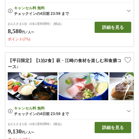
お1人さま1泊（4名1室利用時） (税込)
詳細を見る
8,580
円
／人〜
ポイント(1%)
【平日限定】【1泊2食】萩・江崎の食材を楽しむ和食膳コ
ース♪
お1人さま1泊（4名1室利用時） (税込)
詳細を見る
9,130
円
／人〜