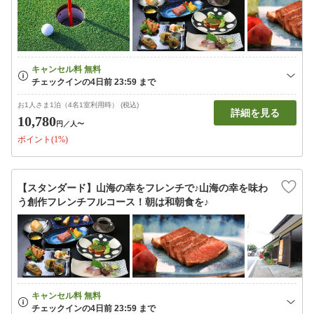
お1人さま1泊（4名1室利用時） (税込)
詳細を見る
10,780
円
／人〜
ポイント(1%)
【スタンダード】山海の幸をフレンチで♪山海の幸を味わ
う創作フレンチフルコース！朝は和朝食を♪