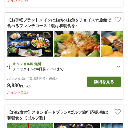
ポイント(1%)
【お手軽プラン】メインはお肉orお魚をチョイス☆旅館で
食べるフレンチコース！朝は和朝食を♪
お1人さま1泊（4名1室利用時） (税込)
詳細を見る
9,880
円
／人〜
ポイント(1%)
【1泊2食付】スタンダードプラン×ゴルフ旅行応援♪朝は
和朝食を【ゴルフ割】