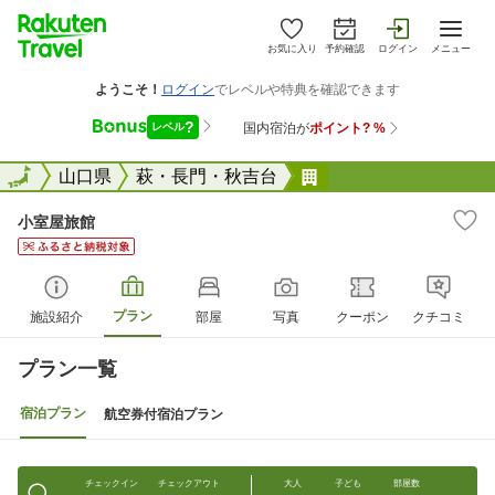
お気に入り
予約確認
ログイン
メニュー
全国
全国
山口県
萩・長門・秋吉台
小室屋旅館
小室屋旅館
プラン
施設紹介
部屋
写真
クーポン
クチコミ
プラン一覧
宿泊プラン
航空券付宿泊プラン
チェックイン
チェックアウト
大人
子ども
部屋数