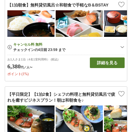
【1泊朝食】無料貸切風呂☆和朝食で手軽なB＆BSTAY
お1人さま1泊（4名1室利用時） (税込)
詳細を見る
6,380
円
／人〜
ポイント(1%)
【平日限定】【1泊2食】シェフの料理と無料貸切風呂で疲
れを癒すビジネスプラン！朝は和朝食を♪