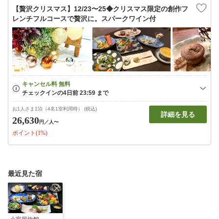
【贅沢クリスマス】12/23〜25◆クリスマス限定の創作フ
レンチフルコースで贅沢に。スパークワイン付
お1人さま1泊（4名1室利用時） (税込)
詳細を見る
26,630
円
／人〜
ポイント(1%)
最近見た宿