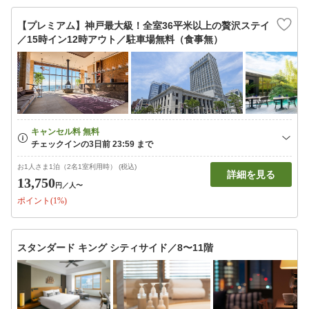
【プレミアム】神戸最大級！全室36平米以上の贅沢ステイ
／15時イン12時アウト／駐車場無料（食事無）
お1人さま1泊（2名1室利用時） (税込)
詳細を見る
13,750
円
／人〜
ポイント(1%)
スタンダード キング シティサイド／8〜11階