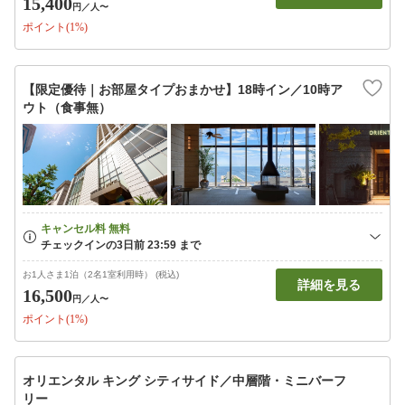
15,400
円
／人〜
ポイント(1%)
【限定優待｜お部屋タイプおまかせ】18時イン／10時ア
ウト（食事無）
お1人さま1泊（2名1室利用時） (税込)
詳細を見る
16,500
円
／人〜
ポイント(1%)
オリエンタル キング シティサイド／中層階・ミニバーフ
リー