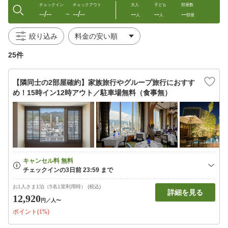
チェックイン
チェックアウト
大人
子ども
部屋数
--/--
--/--
--
--
--
〜
人
人
部屋
絞り込み
25件
【隣同士の2部屋確約】家族旅行やグループ旅行におすす
め！15時イン12時アウト／駐車場無料（食事無）
お1人さま1泊（5名1室利用時） (税込)
詳細を見る
12,920
円
／人〜
ポイント(1%)