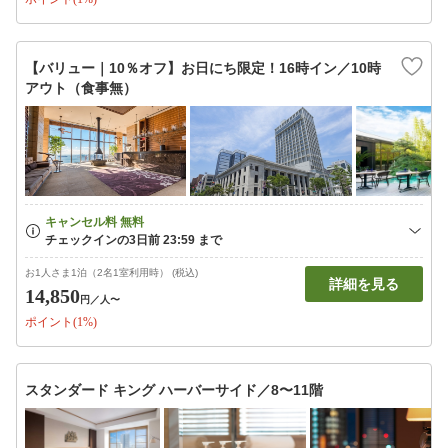
【バリュー｜10％オフ】お日にち限定！16時イン／10時
アウト（食事無）
お1人さま1泊（2名1室利用時） (税込)
詳細を見る
14,850
円
／人〜
ポイント(1%)
スタンダード キング ハーバーサイド／8〜11階