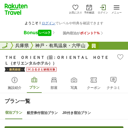
お気に入り
予約確認
ログイン
メニュー
全国
全国
兵庫県
神戸・有馬温泉・六甲山
ＴＨＥ ＯＲ
ＴＨＥ ＯＲＩＥＮＴ（旧：ＯＲＩＥＮＴＡＬ ＨＯＴＥ
Ｌ（オリエンタルホテル））
プラン
施設紹介
部屋
写真
クーポン
クチコミ
プラン一覧
宿泊プラン
航空券付宿泊プラン
JR付き宿泊プラン