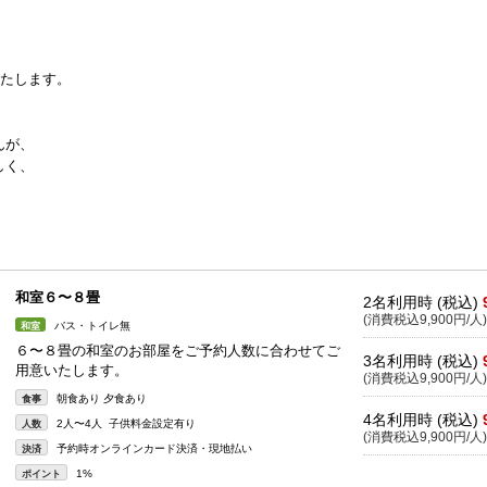
いたします。
んが、
しく、
和室６〜８畳
2名利用時 (税込)
(消費税込9,900円/人)
バス・トイレ無
和室
６〜８畳の和室のお部屋をご予約人数に合わせてご
3名利用時 (税込)
用意いたします。
(消費税込9,900円/人)
朝食あり 夕食あり
食事
4名利用時 (税込)
2人〜4人 子供料金設定有り
人数
(消費税込9,900円/人)
予約時オンラインカード決済・現地払い
決済
1%
ポイント