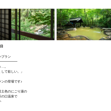
0日
いプラン
━━━━━━
う…。
くして欲しい。」
ランの登場です♪
！
黄土色のにごり湯の
筌の口温泉で
い