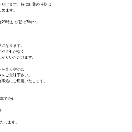
ただけます。特に紅葉の時期は
しめます。
23時まで/朝は7時〜）
理になります。
イやクセがなく
上がりいただけます。
味をまろやかに
みをご賞味下さい。
食事処にご用意いたします。
車で2分
分
いたします。