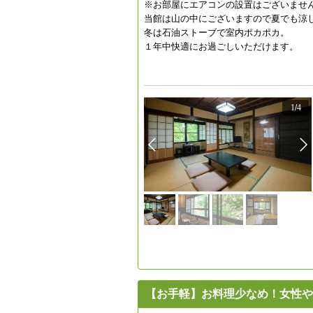
※お部屋にエアコンの設置はございませ
当館は山の中にございますので夏でも涼
冬は石油ストーブで室内ポカポカ。
１年中快適にお過ごしいただけます。
1
/
4
【お手軽】お料理少なめ！女性や