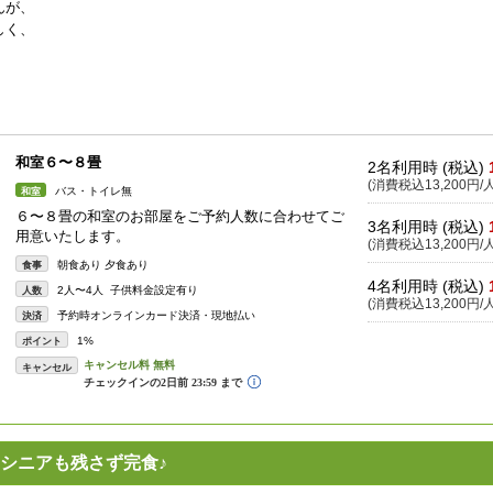
んが、
しく、
和室６〜８畳
2名利用時 (税込)
(消費税込13,200円/人
バス・トイレ無
和室
６〜８畳の和室のお部屋をご予約人数に合わせてご
3名利用時 (税込)
用意いたします。
(消費税込13,200円/人
朝食あり 夕食あり
食事
4名利用時 (税込)
2人〜4人 子供料金設定有り
人数
(消費税込13,200円/人
予約時オンラインカード決済・現地払い
決済
1%
ポイント
キャンセル
シニアも残さず完食♪