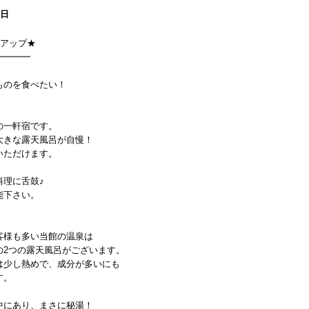
0日
ドアップ★
━━━━
ものを食べたい！
の一軒宿です。
大きな露天風呂が自慢！
いただけます。
料理に舌鼓♪
能下さい。
客様も多い当館の温泉は
の2つの露天風呂がございます。
は少し熱めで、成分が多いにも
す。
中にあり、まさに秘湯！