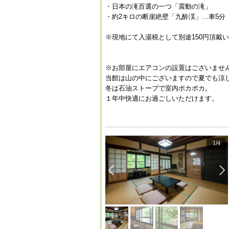
・日本の滝百選の一つ「震動の滝」
・約2キロの断崖絶壁「九酔渓」…車5分
※現地にて入湯税として別途150円頂戴
※お部屋にエアコンの設置はございませ
当館は山の中にございますので夏でも涼
冬は石油ストーブで室内ポカポカ。
１年中快適にお過ごしいただけます。
1
/
4