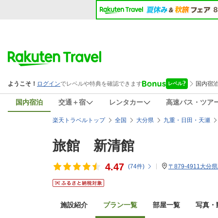
国内宿泊
交通＋宿
レンタカー
高速バス・ツア
楽天トラベルトップ
全国
大分県
九重・日田・天瀬
旅館 新清館
4.47
(
74
件)
〒879-4911大分
施設紹介
プラン一覧
部屋一覧
写真・動