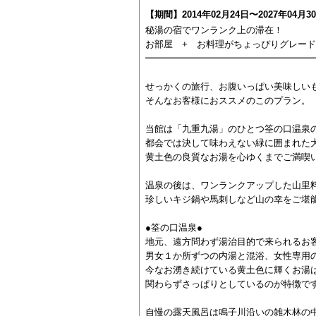
【期間】2014年02月24日〜2027年04月3
秘湯の宿でワンランク上の滞在！
お部屋 + お料理がちょっぴりグレー
━━━━━━━━━━━━━━━━━━
せっかくの旅行、お腹いっぱい美味しい
そんなお客様におススメのこのプラン。
当館は「九重九湯」のひとつ筌の口温泉
都会では決して味わえない緑に囲まれた
黄土色の良質なお湯を心ゆくまでご満喫
温泉の後は、ワンランクアップした山里
珍しいキジ鍋や馬刺しなど山の幸をご堪
●筌の口温泉●
地元、遠方問わず湯治目的で来られるお
男女１か所ずつの内湯と混浴、女性専用
今なお湧き続けている黄土色に輝くお湯
関わらずさっぱりとしているのが特徴で
自慢の露天風呂は鳴子川沿いの雑木林の