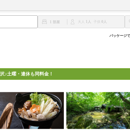
1
0
1
大人
子供
パッケージ
沢♪土曜・連休も同料金！