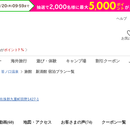
ヘルプ
お気
ー
海外旅行
遊び・体験
キャンプ場
割引クーポン
旅館 新清館 宿泊プラン一覧
筌ノ口温泉
県玖珠郡九重町田野1427-1
画(60)
地図・アクセス
お客さまの声(
74
)
クーポン一覧