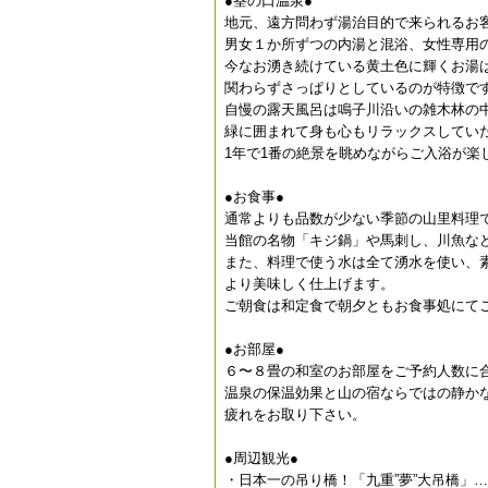
●筌の口温泉●
地元、遠方問わず湯治目的で来られるお
男女１か所ずつの内湯と混浴、女性専用
今なお湧き続けている黄土色に輝くお湯
関わらずさっぱりとしているのが特徴で
自慢の露天風呂は鳴子川沿いの雑木林の
緑に囲まれて身も心もリラックスしてい
1年で1番の絶景を眺めながらご入浴が楽
●お食事●
通常よりも品数が少ない季節の山里料理
当館の名物「キジ鍋」や馬刺し、川魚な
また、料理で使う水は全て湧水を使い、
より美味しく仕上げます。
ご朝食は和定食で朝夕ともお食事処にて
●お部屋●
６〜８畳の和室のお部屋をご予約人数に
温泉の保温効果と山の宿ならではの静か
疲れをお取り下さい。
●周辺観光●
・日本一の吊り橋！「九重”夢”大吊橋」…