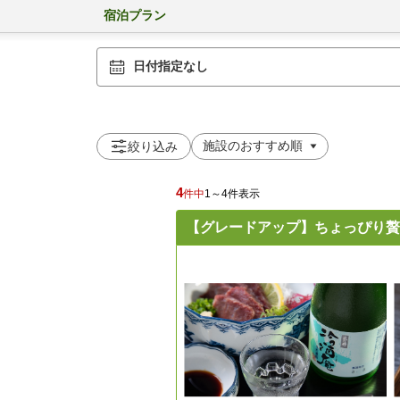
宿泊プラン
日付指定なし
絞り込み
4
件中
1～4件表示
【グレードアップ】ちょっぴり贅