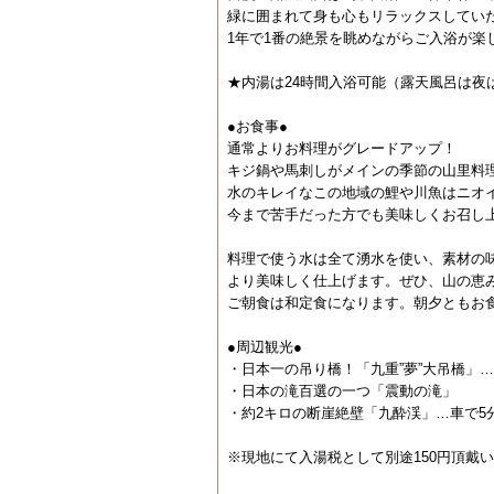
緑に囲まれて身も心もリラックスしてい
1年で1番の絶景を眺めながらご入浴が楽
★内湯は24時間入浴可能（露天風呂は夜は
●お食事●
通常よりお料理がグレードアップ！
キジ鍋や馬刺しがメインの季節の山里料
水のキレイなこの地域の鯉や川魚はニオ
今まで苦手だった方でも美味しくお召し
料理で使う水は全て湧水を使い、素材の
より美味しく仕上げます。ぜひ、山の恵
ご朝食は和定食になります。朝夕ともお
●周辺観光●
・日本一の吊り橋！「九重”夢”大吊橋」…
・日本の滝百選の一つ「震動の滝」
・約2キロの断崖絶壁「九酔渓」…車で5
※現地にて入湯税として別途150円頂戴