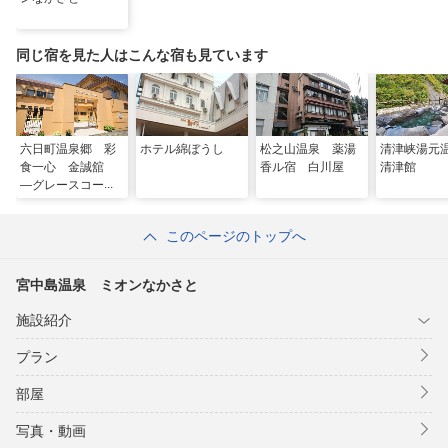
同じ宿を見た人はこんな宿も見ています
六日町温泉郷 彩
ホテル綿ぼうし
松之山温泉 薬湯
清津峡湯
食一心 金誠舘
香ル宿 白川屋
清津館
―グレースコー
ト・レアリス―
このページのトップへ
宮中島温泉 ミオンなかさと
施設紹介
プラン
部屋
写真・動画