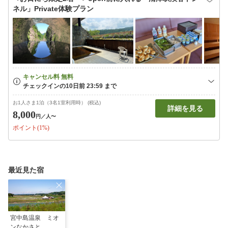
ネル」Private体験プラン
お1人さま1泊（3名1室利用時） (税込)
詳細を見る
8,000
円
／人〜
ポイント(1%)
最近見た宿
宮中島温泉 ミオ
ンなかさと