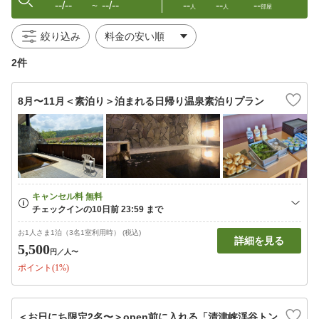
--/--
--/--
--
--
--
〜
人
人
部屋
絞り込み
2件
8月〜11月＜素泊り＞泊まれる日帰り温泉素泊りプラン
お1人さま1泊（3名1室利用時） (税込)
詳細を見る
5,500
円
／人〜
ポイント(1%)
＜お日にち限定2名〜＞open前に入れる「清津峡渓谷トン