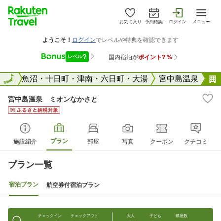
お気に入り
予約確認
ログイン
メニュー
潟県
全国
魚沼・十日町・津南・六日町・大湯
宮中島温泉
宮中島温泉 ミオンなかさと
プラン
施設紹介
部屋
写真
クーポン
クチコミ
プラン一覧
宿泊プラン
航空券付宿泊プラン
チェックイン
チェックアウト
大人
子ども
部屋数