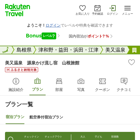
お気に入り
予約確認
ログイン
メニュー
全国
全国
島根県
津和野・益田・浜田・江津
美又温泉
美又温泉 源泉かけ流し宿 山根旅館
プラン
施設紹介
部屋
写真
クーポン
クチコミ
プラン一覧
宿泊プラン
航空券付宿泊プラン
チェックイン
チェックアウト
大人
子ども
部屋数