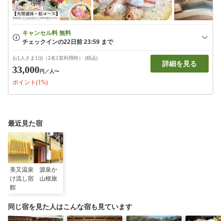
お1人さま1泊（2名1室利用時） (税込)
詳細を見る
33,000
円
／人〜
ポイント(1%)
最近見た宿
美又温泉 源泉か
け流し宿 山根旅
館
同じ宿を見た人はこんな宿も見ています