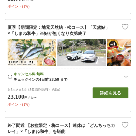
ポイント(1%)
夏季【期間限定：地元天然鮎・松コース】「天然鮎」
×「しまね和牛」※鮎が無くなり次第終了
お1人さま1泊（2名1室利用時） (税込)
詳細を見る
23,100
円
／人〜
ポイント(1%)
終了間近 【お盆限定・梅コース】連休は「どんちっちカ
レイ」×「しまね和牛」を堪能