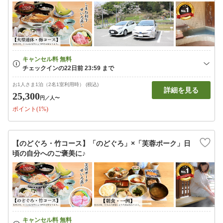
お1人さま1泊（2名1室利用時） (税込)
詳細を見る
25,300
円
／人〜
ポイント(1%)
【のどぐろ・竹コース】「のどぐろ」×「芙蓉ポーク」日
頃の自分へのご褒美に♪