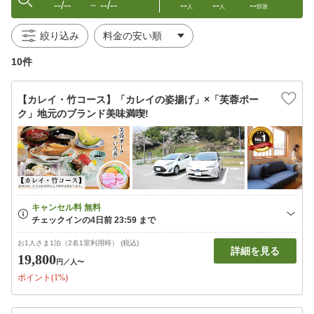
--/--
--/--
--
--
--
〜
人
人
部屋
絞り込み
10件
【カレイ・竹コース】「カレイの姿揚げ」×「芙蓉ポー
ク」地元のブランド美味満喫!
お1人さま1泊（2名1室利用時） (税込)
詳細を見る
19,800
円
／人〜
ポイント(1%)