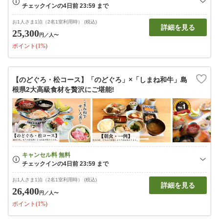
お1人さま1泊（2名1室利用時） (税込)
詳細を見る
25,300
円
／人〜
ポイント(1%)
【のどぐろ・松コース】「のどぐろ」×「しまね和牛」島
根県2大高級食材を贅沢にご堪能!
お1人さま1泊（2名1室利用時） (税込)
詳細を見る
26,400
円
／人〜
ポイント(1%)