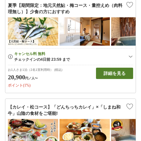
夏季【期間限定：地元天然鮎・梅コース・量控えめ（肉料
理無し）】少食の方におすすめ
お1人さま1泊（2名1室利用時） (税込)
詳細を見る
20,900
円
／人〜
ポイント(1%)
【カレイ・松コース】「どんちっちカレイ」×「しまね和
牛」山陰の食材をご堪能!