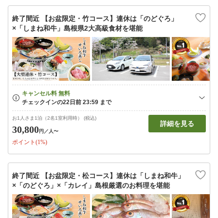
終了間近 【お盆限定・竹コース】連休は「のどぐろ」
×「しまね和牛」島根県2大高級食材を堪能
お1人さま1泊（2名1室利用時） (税込)
詳細を見る
30,800
円
／人〜
ポイント(1%)
終了間近 【お盆限定・松コース】連休は「しまね和牛」
×「のどぐろ」×「カレイ」島根厳選のお料理を堪能