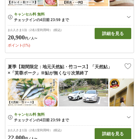
お1人さま1泊（2名1室利用時） (税込)
詳細を見る
20,900
円
／人〜
ポイント(1%)
夏季【期間限定：地元天然鮎・竹コース】「天然鮎」
×「芙蓉ポーク」※鮎が無くなり次第終了
お1人さま1泊（2名1室利用時） (税込)
詳細を見る
22,000
円
／人〜