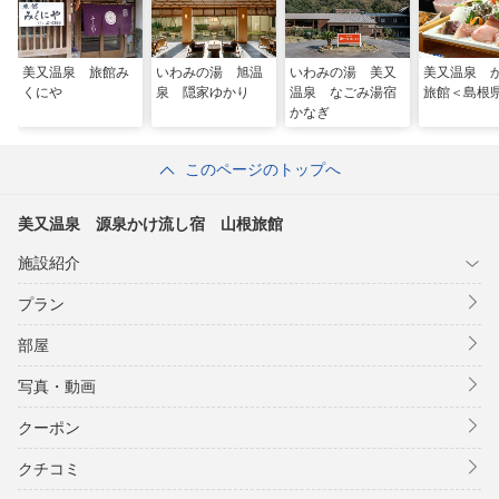
美又温泉 旅館み
いわみの湯 旭温
いわみの湯 美又
美又温泉 
くにや
泉 隠家ゆかり
温泉 なごみ湯宿
旅館＜島根
かなぎ
このページのトップへ
美又温泉 源泉かけ流し宿 山根旅館
施設紹介
プラン
部屋
写真・動画
クーポン
クチコミ