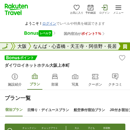
お気に入り
予約確認
ログイン
メニュー
大阪府
全国
大阪
なんば・心斎橋・天王寺・阿倍野・長居
ダイワロイネットホテル大阪上本町
プラン
施設紹介
部屋
写真
クーポン
クチコミ
プラン一覧
宿泊プラン
日帰り・デイユースプラン
航空券付宿泊プラン
JR付き宿泊
チェックイン
チェックアウト
大人
子ども
部屋数