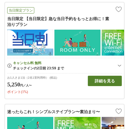
当日限定プラン
当日限定 【当日限定】急な当日予約をもっとお得に！素
泊りプラン
お1人さま1泊（2名1室利用時） (税込)
詳細を見る
5,250
円
／人〜
ポイント(1%)
迷ったらこれ！シンプルステイプラン〜素泊まり〜