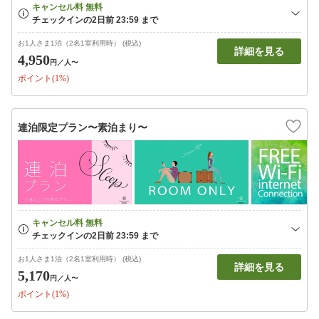
お1人さま1泊（2名1室利用時） (税込)
詳細を見る
4,950
円
／人〜
ポイント(1%)
連泊限定プラン〜素泊まり〜
お1人さま1泊（2名1室利用時） (税込)
詳細を見る
5,170
円
／人〜
ポイント(1%)