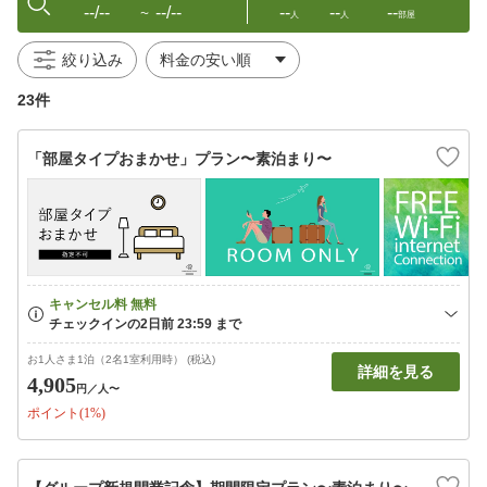
--/--
--/--
--
--
--
〜
人
人
部屋
絞り込み
23件
「部屋タイプおまかせ」プラン〜素泊まり〜
お1人さま1泊（2名1室利用時） (税込)
詳細を見る
4,905
円
／人〜
ポイント(1%)