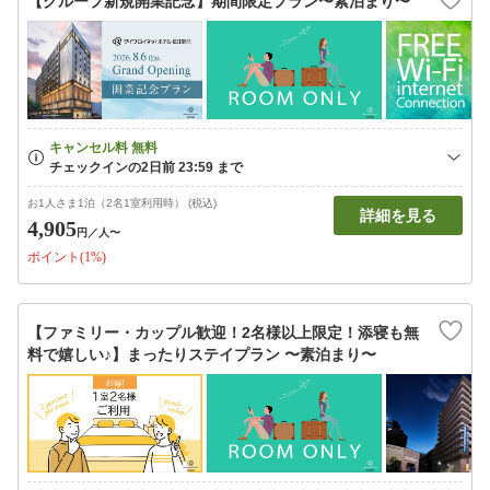
【グループ新規開業記念】期間限定プラン〜素泊まり〜
お1人さま1泊（2名1室利用時） (税込)
詳細を見る
4,905
円
／人〜
ポイント(1%)
【ファミリー・カップル歓迎！2名様以上限定！添寝も無
料で嬉しい♪】まったりステイプラン 〜素泊まり〜