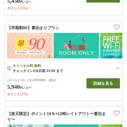
5,450
円
／人〜
ポイント(5%)
【早期割90】素泊まりプラン
お1人さま1泊（2名1室利用時） (税込)
詳細を見る
5,940
円
／人〜
ポイント(1%)
【楽天限定】ポイント10％+12時レイトアウト〜素泊ま
り〜