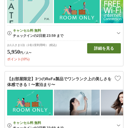
お1人さま1泊（2名1室利用時） (税込)
詳細を見る
5,950
円
／人〜
ポイント(10%)
【お部屋限定】3つのReFa製品でワンランク上の美しさを
体感できる！〜素泊まり〜