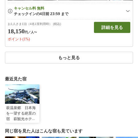
お1人さま1泊（4名1室利用時） (税込)
詳細を見る
18,150
円
／人〜
ポイント(1%)
もっと見る
最近見た宿
萩温泉郷 日本海
を一望する絶景の
宿 萩観光ホテル
同じ宿を見た人はこんな宿も見ています