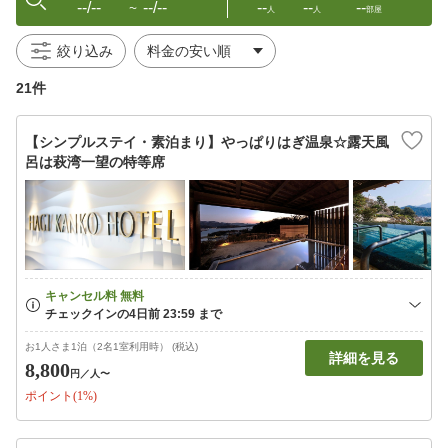
--/--
--/--
--
--
--
〜
人
人
部屋
絞り込み
21件
【シンプルステイ・素泊まり】やっぱりはぎ温泉☆露天風
呂は萩湾一望の特等席
お1人さま1泊（2名1室利用時） (税込)
詳細を見る
8,800
円
／人〜
ポイント(1%)