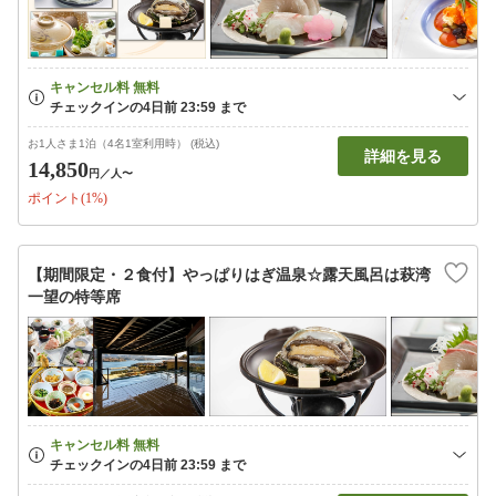
お1人さま1泊（4名1室利用時） (税込)
詳細を見る
14,850
円
／人〜
ポイント(1%)
【期間限定・２食付】やっぱりはぎ温泉☆露天風呂は萩湾
一望の特等席