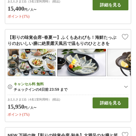
お1人さま1泊（3名1室利用時） (税込)
詳細を見る
15,400
円
／人〜
ポイント(1%)
【彩りの味覚会席−春夏ー】ふくもあわびも！海鮮たっぷ
りのおいしい膳に絶景露天風呂で温もりのひとときを
お1人さま1泊（4名1室利用時） (税込)
詳細を見る
15,950
円
／人〜
ポイント(1%)
NEW 万福の旅【彩りの味覚会席-秋冬】大満足のお膳と笑