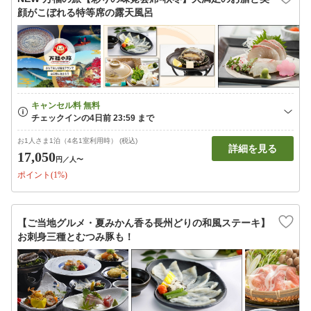
顔がこぼれる特等席の露天風呂
お1人さま1泊（4名1室利用時） (税込)
詳細を見る
17,050
円
／人〜
ポイント(1%)
【ご当地グルメ・夏みかん香る長州どりの和風ステーキ】
お刺身三種とむつみ豚も！