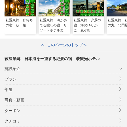
萩温泉郷 宵待ち
萩温泉郷 海が奏
萩温泉郷 夕景の
萩温泉郷 
の宿 萩一輪
でる癒しの宿 リ
宿 海のゆりか
の丸 北門
ゾートホテル美萩
ご 萩小町
このページのトップへ
萩温泉郷 日本海を一望する絶景の宿 萩観光ホテル
施設紹介
プラン
部屋
写真・動画
クーポン
クチコミ