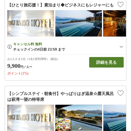
【ひとり旅応援！】素泊まり◆ビジネスにもレジャーにも
お1人さま1泊（1名1室利用時） (税込)
詳細を見る
9,900
円
／人〜
ポイント(1%)
【シンプルステイ・朝食付】やっぱりはぎ温泉☆露天風呂
は萩湾一望の特等席