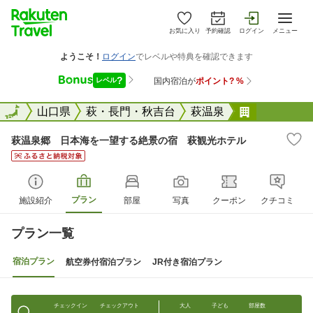
お気に入り
予約確認
ログイン
メニュー
全国
全国
山口県
萩・長門・秋吉台
萩温泉
萩温泉郷 
萩温泉郷 日本海を一望する絶景の宿 萩観光ホテル
プラン
施設紹介
部屋
写真
クーポン
クチコミ
プラン一覧
宿泊プラン
航空券付宿泊プラン
JR付き宿泊プラン
チェックイン
チェックアウト
大人
子ども
部屋数