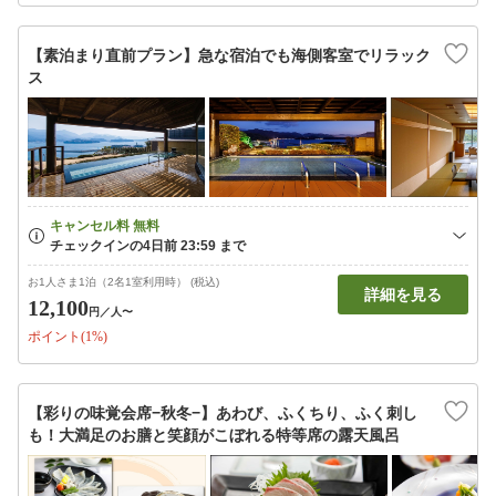
【素泊まり直前プラン】急な宿泊でも海側客室でリラック
ス
お1人さま1泊（2名1室利用時） (税込)
詳細を見る
12,100
円
／人〜
ポイント(1%)
【彩りの味覚会席−秋冬−】あわび、ふくちり、ふく刺し
も！大満足のお膳と笑顔がこぼれる特等席の露天風呂