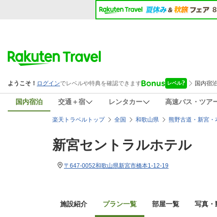
国内宿泊
交通＋宿
レンタカー
高速バス・ツア
楽天トラベルトップ
全国
和歌山県
熊野古道・新宮・
新宮セントラルホテル
〒647-0052和歌山県新宮市橋本1-12-19
施設紹介
プラン一覧
部屋一覧
写真・動