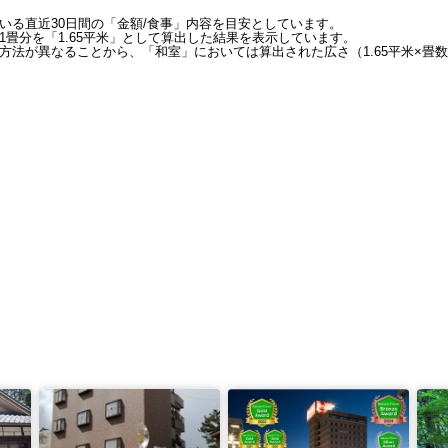
いる直近30日間の「金額/食事」内容を目安としています。
畳分を「1.65平米」として算出した結果を表示しています。
方法が異なることから、「和室」においては算出された広さ（1.65平米×畳数