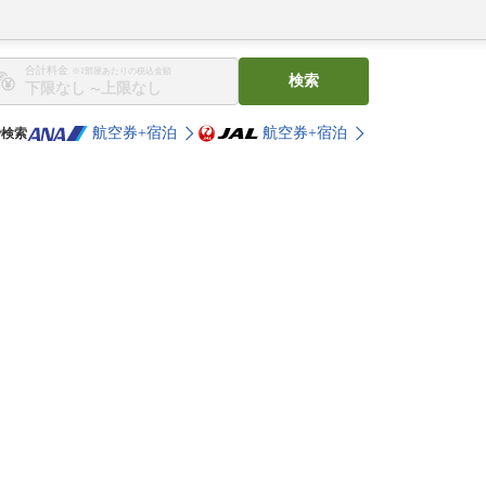
合計料金
※1部屋あたりの税込金額
検索
〜
航空券+宿泊
航空券+宿泊
で検索