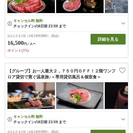
お1人さま1泊（4名1室利用時） (税込)
詳細を見る
16,500
円
／人〜
ポイント(1%)
【グループ】お一人最大２，７５０円ＯＦＦ！２階ワンフ
ロア貸切で寛ぐ温泉旅♪＜専用貸切風呂＆個室食＞
お1人さま1泊（4名1室利用時） (税込)