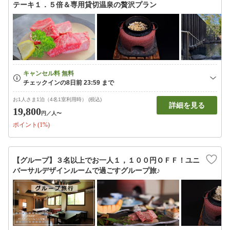
テーキ１．５倍＆専用貸切温泉の贅沢プラン
お1人さま1泊（4名1室利用時） (税込)
詳細を見る
19,800
円
／人〜
ポイント(1%)
【グループ】３名以上でお一人１，１００円ＯＦＦ！ユニ
バーサルデザインルームで過ごすグループ旅♪