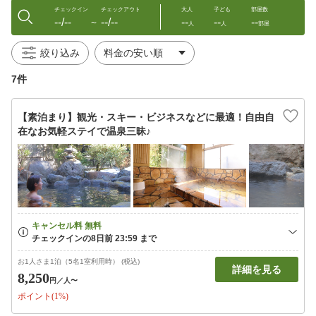
チェックイン
チェックアウト
大人
子ども
部屋数
--/--
--/--
--
--
--
〜
人
人
部屋
絞り込み
7件
【素泊まり】観光・スキー・ビジネスなどに最適！自由自
在なお気軽ステイで温泉三昧♪
お1人さま1泊（5名1室利用時） (税込)
詳細を見る
8,250
円
／人〜
ポイント(1%)