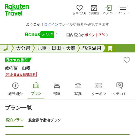
お気に入り
予約確認
ログイン
メニュー
全国
全国
大分県
九重・日田・天瀬
筋湯温泉
旅の宿 
旅の宿 山椿
プラン
施設紹介
部屋
写真
クーポン
クチコミ
プラン一覧
宿泊プラン
航空券付宿泊プラン