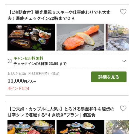
【1泊朝食付】観光重視☆スキーや仕事終わりでも大丈
夫！最終チェックイン22時までＯＫ
お1人さま1泊（4名1室利用時） (税込)
詳細を見る
11,000
円
／人〜
ポイント(1%)
【ご夫婦・カップルに人気♪】とろける県産和牛を秘伝の
甘辛タレで堪能する“すき焼き”プラン｜個室食