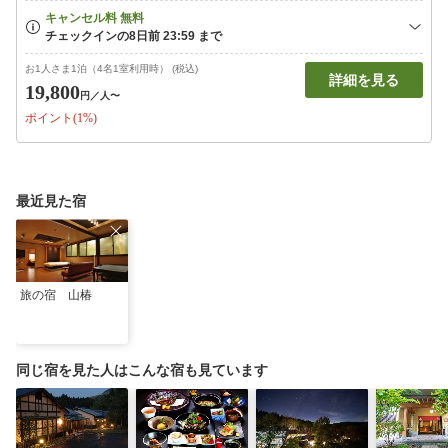
お1人さま1泊（4名1室利用時） (税込)
詳細を見る
19,800
円
／人〜
ポイント(1%)
最近見た宿
旅の宿 山椿
同じ宿を見た人はこんな宿も見ています