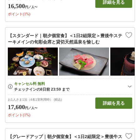
詳細を見る
16,500
円
／人〜
ポイント(1%)
【スタンダード｜朝夕個室食】＜1日2組限定＞豊後牛ステ
ーキメインの旬彩会席と貸切天然温泉を愉しむ
お1人さま1泊（4名1室利用時） (税込)
詳細を見る
17,600
円
／人〜
ポイント(1%)
【グレードアップ｜朝夕個室食】＜1日2組限定＞豊後牛ス