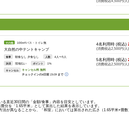
(消費税込4,500円/人)
100m²/バス・トイレ無
その他
4名利用時 (税込)
(消費税込2,500円/人)
大自然の中テントキャンプ
朝食なし 夕食なし
4人〜5人
食事
人数
5名利用時 (税込)
現地払い
1%
決済
ポイント
(消費税込2,500円/人)
キャンセル
いる直近30日間の「金額/食事」内容を目安としています。
畳分を「1.65平米」として算出した結果を表示しています。
法が異なることから、「和室」においては算出された広さ（1.65平米×畳数