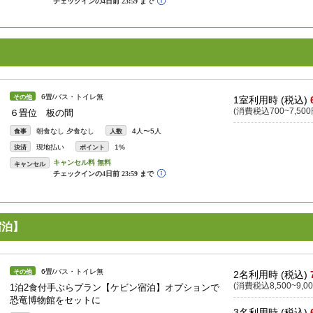
6畳/バス・トイレ無
その他
1室利用時 (税込)
(消費税込700~7,500
６畳位 板の間
朝食なし 夕食なし
4人〜5人
食事
人数
現地払い
1%
決済
ポイント
キャンセル
宿泊】
6畳/バス・トイレ無
その他
2名利用時 (税込)
(消費税込8,500~9,00
1泊2食付手ぶらプラン【ケビン宿泊】オプションで
恐竜博物館をセットに
3名利用時 (税込)