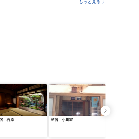
もっと見る
宿 石原
民宿 小川家
古民家 一乗谷