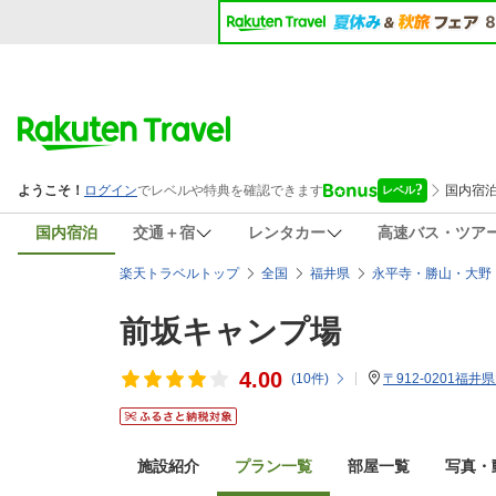
国内宿泊
交通＋宿
レンタカー
高速バス・ツア
楽天トラベルトップ
全国
福井県
永平寺・勝山・大野
前坂キャンプ場
4.00
(
10
件)
〒912-0201福井
施設紹介
プラン一覧
部屋一覧
写真・動