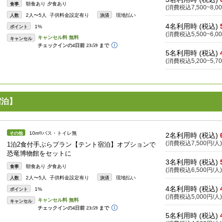
朝食あり 夕食あり
食事
(消費税込7,500~8,00
2人〜5人 子供料金設定有り
現地払い
人数
決済
4名利用時 (税込)
1%
ポイント
(消費税込5,500~6,00
キャンセル
5名利用時 (税込)
(消費税込5,200~5,70
宿泊】
10m²/バス・トイレ無
その他
2名利用時 (税込)
(消費税込7,500円/人)
1泊2食付手ぶらプラン【テント宿泊】オプションで
恐竜博物館をセットに
3名利用時 (税込)
朝食あり 夕食あり
食事
(消費税込6,500円/人)
2人〜5人 子供料金設定有り
現地払い
人数
決済
4名利用時 (税込)
1%
ポイント
(消費税込5,000円/人)
キャンセル
5名利用時 (税込)