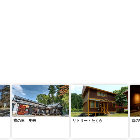
禅の里 笑来
リトリートたくら
京の