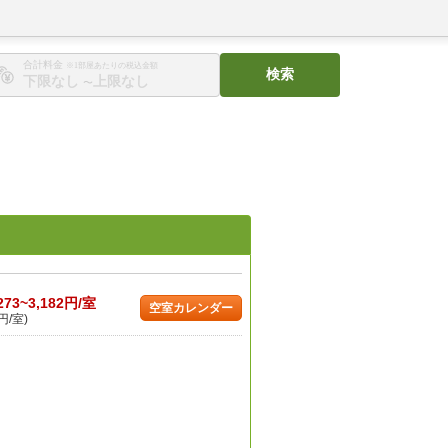
合計料金
※1部屋あたりの税込金額
検索
〜
273~3,182円/室
空室カレンダー
円/室)