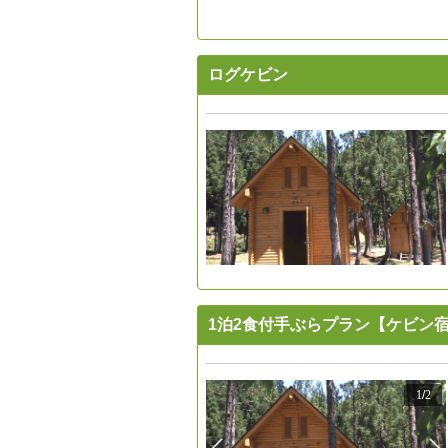
ログケビン
1泊2食付手ぶらプラン【ケビン
1
/
2