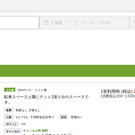
1
0
1
大人
子供
20m²/バス・トイレ無
その他
1室利用時 (税込)
(消費税込300~3,500
駐車スペースと隣にテント1張り分のスペースで
す。
朝食なし 夕食なし
食事
1人〜5人 子供料金設定有り
現地払い
人数
決済
1%
ポイント
キャンセル