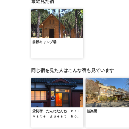
最近見た宿
前坂キャンプ場
同じ宿を見た人はこんな宿も見ています
貸切宿 だんねだんね Ｐｒｉ
偕楽園
ｖａｔｅ ｇｕｅｓｔ ｈｏｕ
ｓｅ Ｄａｎｎｅ－Ｄａｎｎｅ
／民泊