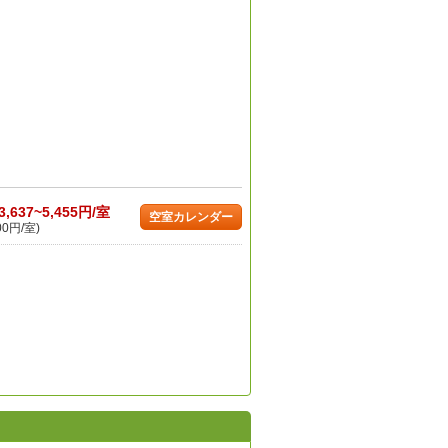
3,637~5,455円/室
空室カレンダー
00円/室)