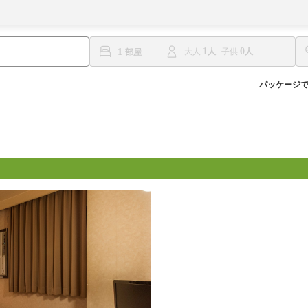
1
0
1
大人
子供
パッケージ