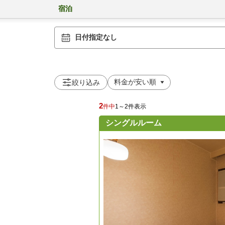
宿泊
日付指定なし
絞り込み
2
件中
1～2件表示
シングルルーム