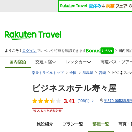
国内宿泊
交通＋宿
レンタカー
高速バス・ツア
ビジネスホ
楽天トラベルトップ
全国
群馬県
高崎
ビジネスホテル寿々屋
3.41
(
906
件)
〒370-0053群
施設紹介
プラン一覧
部屋一覧
写真・動