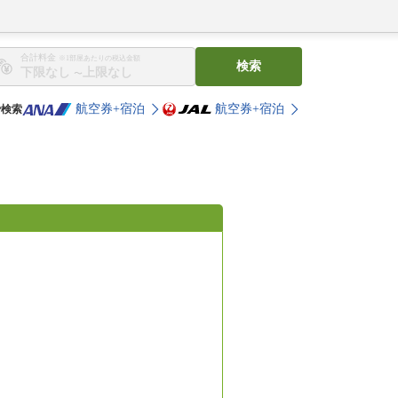
合計料金
※1部屋あたりの税込金額
検索
〜
航空券+宿泊
航空券+宿泊
で検索