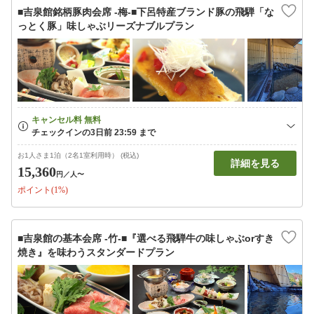
■吉泉館銘柄豚肉会席 -梅-■下呂特産ブランド豚の飛騨「な
っとく豚」味しゃぶリーズナブルプラン
お1人さま1泊（2名1室利用時） (税込)
詳細を見る
15,360
円
／人〜
ポイント(1%)
■吉泉館の基本会席 -竹-■『選べる飛騨牛の味しゃぶorすき
焼き』を味わうスタンダードプラン