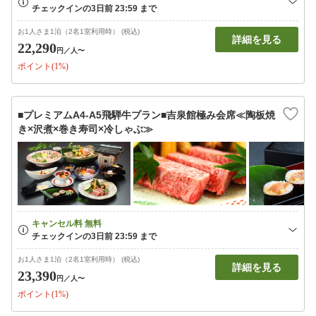
お1人さま1泊（2名1室利用時） (税込)
詳細を見る
22,290
円
／人〜
ポイント(1%)
■プレミアムA4-A5飛騨牛プラン■吉泉館極み会席≪陶板焼
き×沢煮×巻き寿司×冷しゃぶ≫
お1人さま1泊（2名1室利用時） (税込)
詳細を見る
23,390
円
／人〜
ポイント(1%)