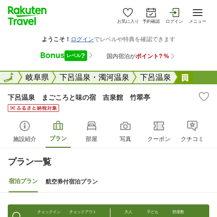
お気に入り
予約確認
ログイン
メニュー
全国
全国
岐阜県
下呂温泉・濁河温泉
下呂温泉
下呂温
下呂温泉 まごころと味の宿 吉泉館 竹翠亭
プラン
施設紹介
部屋
写真
クーポン
クチコミ
プラン一覧
宿泊プラン
航空券付宿泊プラン
チェックイン
チェックアウト
大人
子ども
部屋数