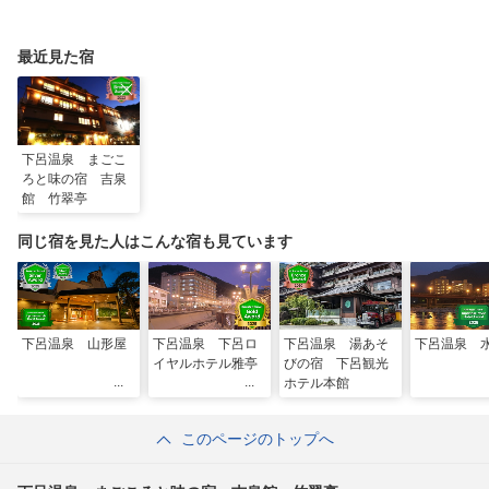
最近見た宿
下呂温泉 まごこ
ろと味の宿 吉泉
館 竹翠亭
同じ宿を見た人はこんな宿も見ています
下呂温泉 山形屋
下呂温泉 下呂ロ
下呂温泉 湯あそ
下呂温泉 
イヤルホテル雅亭
びの宿 下呂観光
ホテル本館
このページのトップへ