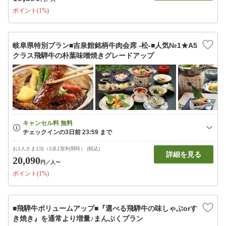
ポイント(1%)
岐阜県特別プラン■吉泉館銘柄牛肉会席 -松-■人気№1★A5
クラス飛騨牛の朴葉味噌焼きグレードアップ
お1人さま1泊（2名1室利用時） (税込)
詳細を見る
20,090
円
／人〜
ポイント(1%)
■飛騨牛ボリュームアップ■『選べる飛騨牛の味しゃぶorす
き焼き』を通常より増量♪まんぷくプラン