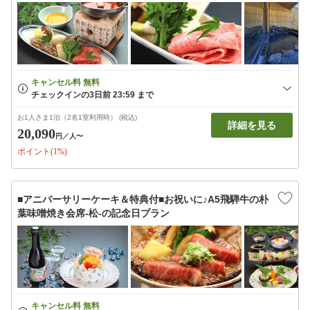
お1人さま1泊（2名1室利用時） (税込)
詳細を見る
20,090
円
／人〜
ポイント(1%)
■アニバーサリーケーキ＆特典付■お祝いに♪A5飛騨牛の朴
葉味噌焼き会席-松-の記念日プラン