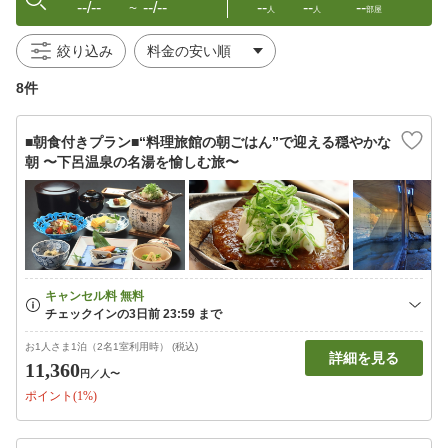
--/--
--/--
--
--
--
〜
人
人
部屋
絞り込み
8件
■朝食付きプラン■“料理旅館の朝ごはん”で迎える穏やかな
朝 〜下呂温泉の名湯を愉しむ旅〜
お1人さま1泊（2名1室利用時） (税込)
詳細を見る
11,360
円
／人〜
ポイント(1%)