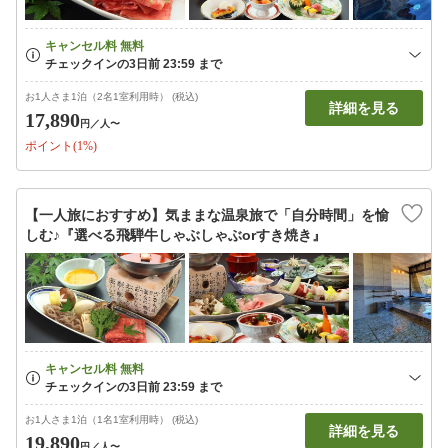
お1人さま1泊（2名1室利用時） (税込)
詳細を見る
17,890
円
／人〜
ポイント(1%)
【一人旅におすすめ】気ままな温泉旅で「自分時間」を愉
しむ♪『選べる飛騨牛しゃぶしゃぶorすき焼き』
お1人さま1泊（1名1室利用時） (税込)
詳細を見る
19,890
円
／人〜