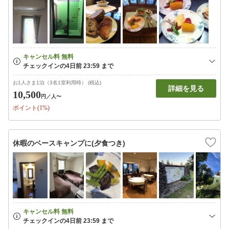
お1人さま1泊（3名1室利用時） (税込)
詳細を見る
10,500
円
／人〜
ポイント(1%)
休暇のベースキャンプに(夕食つき)