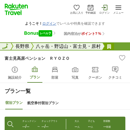
お気に入り
予約確認
ログイン
メニュー
全国
全国
長野県
八ヶ岳・野辺山・富士見・原村
富士見
富士見高原ペンション ＲＹＯＺＯ
プラン
施設紹介
部屋
写真
クーポン
クチコミ
プラン一覧
宿泊プラン
航空券付宿泊プラン
チェックイン
チェックアウト
大人
子ども
部屋数
--/--
--/--
--
--
--
〜
人
人
部屋