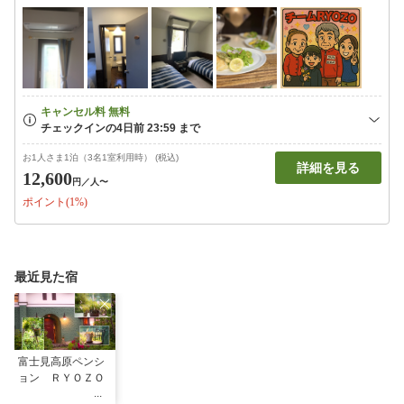
お1人さま1泊（3名1室利用時） (税込)
詳細を見る
12,600
円
／人〜
ポイント(1%)
最近見た宿
富士見高原ペンシ
ョン ＲＹＯＺＯ