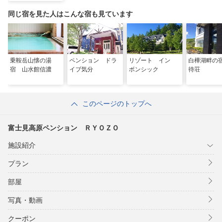
同じ宿を見た人はこんな宿も見ています
乗鞍岳山懐の湯
ペンション ドラ
リゾート イン
白樺湖畔の
宿 山水館信濃
イブ気分
ボンシック
待荘
このページのトップへ
富士見高原ペンション ＲＹＯＺＯ
施設紹介
プラン
部屋
写真・動画
クーポン