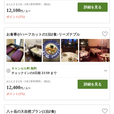
お1人さま1泊（3名1室利用時） (税込)
詳細を見る
12,100
円
／人〜
ポイント(1%)
お食事がハーフカットの1泊2食♪リーズナブル
お1人さま1泊（3名1室利用時） (税込)
詳細を見る
12,400
円
／人〜
ポイント(1%)
八ヶ岳の大自然プラン(1泊2食)