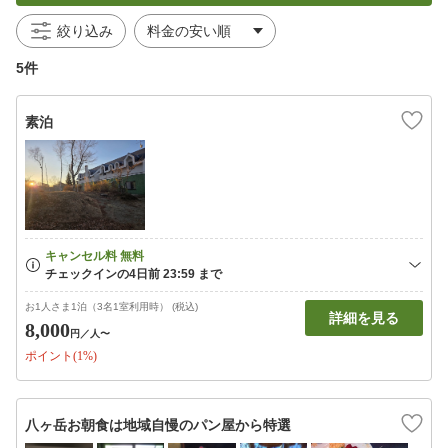
絞り込み
5件
素泊
お1人さま1泊（3名1室利用時） (税込)
詳細を見る
8,000
円
／人〜
ポイント(1%)
八ヶ岳お朝食は地域自慢のパン屋から特選