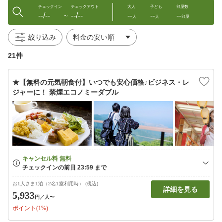
チェックイン
チェックアウト
大人
子ども
部屋数
--/--
--/--
--
--
--
〜
人
人
部屋
絞り込み
21件
★【無料の元気朝食付】いつでも安心価格♪ビジネス・レ
ジャーに！ 禁煙エコノミーダブル
お1人さま1泊（2名1室利用時） (税込)
詳細を見る
5,933
円
／人〜
ポイント(1%)