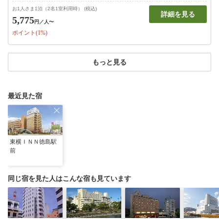
お1人さま1泊（2名1室利用時） (税込)
詳細を見る
5,775
円
／人〜
ポイント(1%)
もっと見る
最近見た宿
東横ＩＮＮ徳島駅
前
同じ宿を見た人はこんな宿も見ています