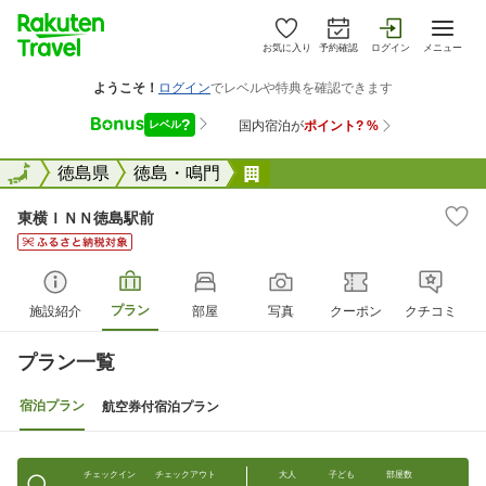
お気に入り
予約確認
ログイン
メニュー
全国
全国
徳島県
徳島・鳴門
東横ＩＮＮ徳島駅前
東横ＩＮＮ徳島駅前
プラン
施設紹介
部屋
写真
クーポン
クチコミ
プラン一覧
宿泊プラン
航空券付宿泊プラン
チェックイン
チェックアウト
大人
子ども
部屋数