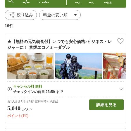
--/--
--/--
--
--
--
〜
人
人
部屋
絞り込み
19件
★【無料の元気朝食付】いつでも安心価格♪ビジネス・レ
ジャーに！ 禁煙エコノミーダブル
お1人さま1泊（2名1室利用時） (税込)
詳細を見る
5,040
円
／人〜
ポイント(1%)