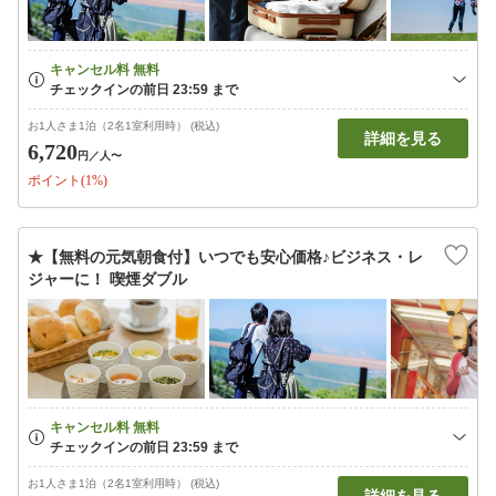
お1人さま1泊（2名1室利用時） (税込)
詳細を見る
6,720
円
／人〜
ポイント(1%)
★【無料の元気朝食付】いつでも安心価格♪ビジネス・レ
ジャーに！ 喫煙ダブル
お1人さま1泊（2名1室利用時） (税込)