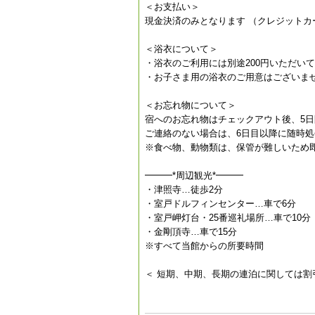
＜お支払い＞
現金決済のみとなります （クレジットカ
＜浴衣について＞
・浴衣のご利用には別途200円いただい
・お子さま用の浴衣のご用意はございま
＜お忘れ物について＞
宿へのお忘れ物はチェックアウト後、5
ご連絡のない場合は、6日目以降に随時
※食べ物、動物類は、保管が難しいため
━━━*周辺観光*━━━
・津照寺…徒歩2分
・室戸ドルフィンセンター…車で6分
・室戸岬灯台・25番巡礼場所…車で10分
・金剛頂寺…車で15分
※すべて当館からの所要時間
＜ 短期、中期、長期の連泊に関しては割