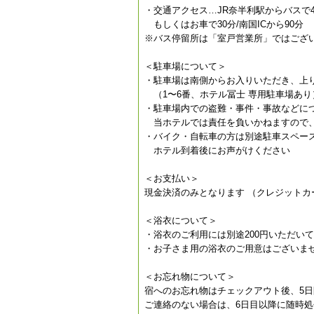
・交通アクセス…JR奈半利駅からバスで
もしくはお車で30分/南国ICから90分
※バス停留所は「室戸営業所」ではござ
＜駐車場について＞
・駐車場は南側からお入りいただき、上
（1〜6番、ホテル冨士 専用駐車場あり
・駐車場内での盗難・事件・事故などに
当ホテルでは責任を負いかねますので、
・バイク・自転車の方は別途駐車スペー
ホテル到着後にお声がけください
＜お支払い＞
現金決済のみとなります （クレジットカ
＜浴衣について＞
・浴衣のご利用には別途200円いただい
・お子さま用の浴衣のご用意はございま
＜お忘れ物について＞
宿へのお忘れ物はチェックアウト後、5
ご連絡のない場合は、6日目以降に随時