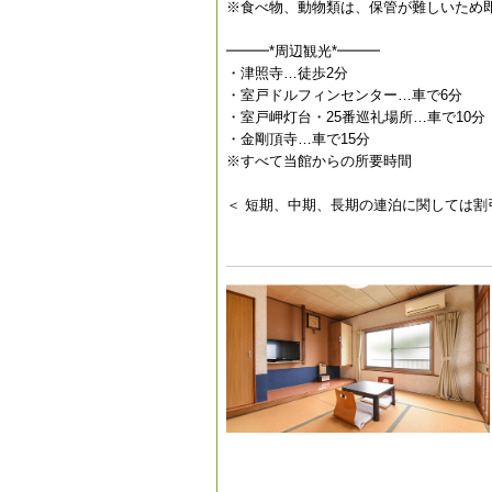
※食べ物、動物類は、保管が難しいため
━━━*周辺観光*━━━
・津照寺…徒歩2分
・室戸ドルフィンセンター…車で6分
・室戸岬灯台・25番巡礼場所…車で10分
・金剛頂寺…車で15分
※すべて当館からの所要時間
＜ 短期、中期、長期の連泊に関しては割