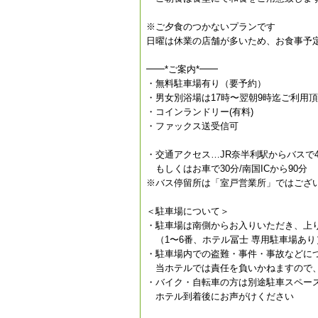
※ご夕食のつかないプランです
日曜は休業の店舗が多いため、お食事予
━━*ご案内*━━
・無料駐車場有り（要予約）
・男女別浴場は17時〜翌朝9時迄ご利用
・コインランドリー(有料)
・ファックス送受信可
・交通アクセス…JR奈半利駅からバスで
もしくはお車で30分/南国ICから90分
※バス停留所は「室戸営業所」ではござ
＜駐車場について＞
・駐車場は南側からお入りいただき、上
（1〜6番、ホテル冨士 専用駐車場あり
・駐車場内での盗難・事件・事故などに
当ホテルでは責任を負いかねますので、
・バイク・自転車の方は別途駐車スペー
ホテル到着後にお声がけください