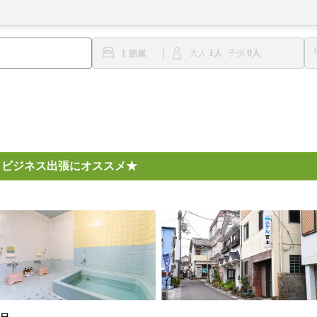
1
0
1
大人
子供
！ビジネス出張にオススメ★