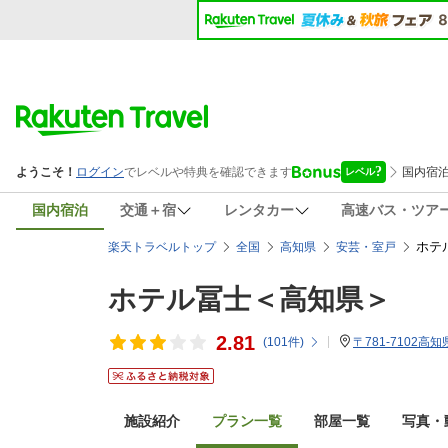
国内宿泊
交通＋宿
レンタカー
高速バス・ツア
ホテ
楽天トラベルトップ
全国
高知県
安芸・室戸
ホテル冨士＜高知県＞
2.81
(
101
件)
〒781-7102高
施設紹介
プラン一覧
部屋一覧
写真・動