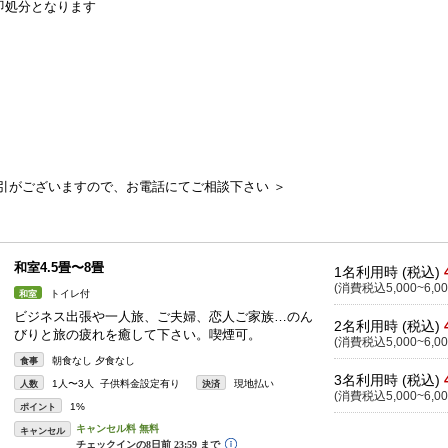
即処分となります
引がございますので、お電話にてご相談下さい ＞
和室4.5畳〜8畳
1名利用時 (税込)
(消費税込5,000~6,00
トイレ付
和室
ビジネス出張や一人旅、ご夫婦、恋人ご家族…のん
2名利用時 (税込)
びりと旅の疲れを癒して下さい。喫煙可。
(消費税込5,000~6,00
朝食なし 夕食なし
食事
3名利用時 (税込)
1人〜3人 子供料金設定有り
現地払い
人数
決済
(消費税込5,000~6,00
1%
ポイント
キャンセル