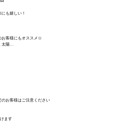
0日
布にも嬉しい！
のお客様にもオススメ☆
く太陽…
定のお客様はご注意ください
頂けます