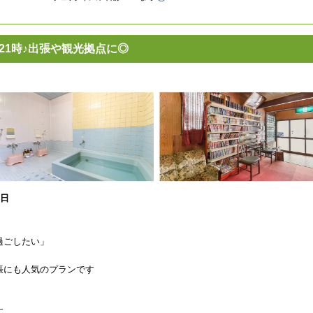
21時♪出張や観光拠点に◎
0日
過ごしたい」
」
張にも人気のプランです
す