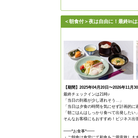
＜朝食付＞夜は自由に！最終Inは
【期間】2025年04月20日〜2026年11月3
最終チェックインは21時♪
「当日の到着が少し遅れそう…」
「当日は夕食の時間を気にせず計画的に
「朝ごはんはしっかり食べて出発したい
そんなお客様にもおすすめ！ビジネス出
━━*お食事*━━
・ご朝食は食堂にて和食をご用意致しま