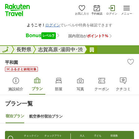
お気に入り
予約確認
ログイン
メニュー
全国
全国
長野県
志賀高原･湯田中･渋
平和園
平和園
プラン
施設紹介
部屋
写真
クーポン
クチコミ
プラン一覧
宿泊プラン
航空券付宿泊プラン
チェックイン
チェックアウト
大人
子ども
部屋数