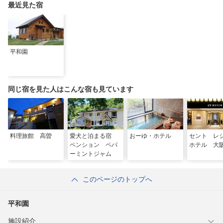
最近見た宿
平和園
同じ宿を見た人はこんな宿も見ています
料理旅館 高曽
愛犬と泊まる宿
おーゆ・ホテル
セント 
ペンション ペパ
ホテル 大
ーミントジャム
このページのトップへ
平和園
施設紹介