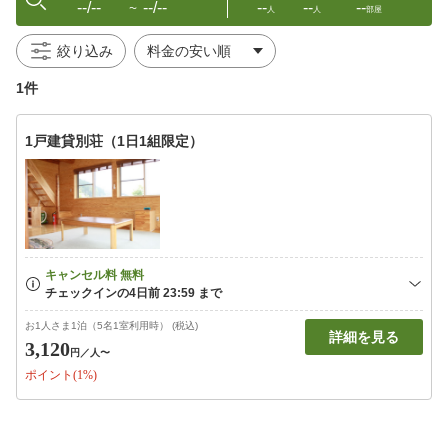
--/--
--/--
--
--
--
〜
人
人
部屋
絞り込み
1件
1戸建貸別荘（1日1組限定）
お1人さま1泊（5名1室利用時） (税込)
詳細を見る
3,120
円
／人〜
ポイント(1%)