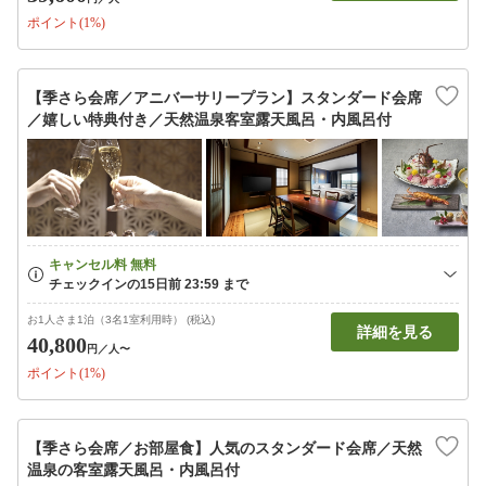
ポイント(1%)
【季さら会席／アニバーサリープラン】スタンダード会席
／嬉しい特典付き／天然温泉客室露天風呂・内風呂付
お1人さま1泊（3名1室利用時） (税込)
詳細を見る
40,800
円
／人〜
ポイント(1%)
【季さら会席／お部屋食】人気のスタンダード会席／天然
温泉の客室露天風呂・内風呂付