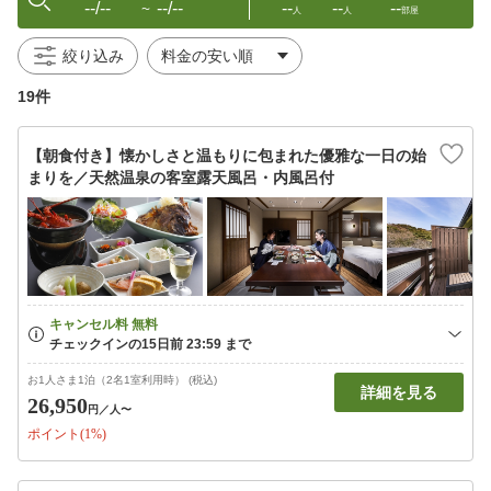
--/--
--/--
--
--
--
〜
人
人
部屋
絞り込み
19件
【朝食付き】懐かしさと温もりに包まれた優雅な一日の始
まりを／天然温泉の客室露天風呂・内風呂付
お1人さま1泊（2名1室利用時） (税込)
詳細を見る
26,950
円
／人〜
ポイント(1%)