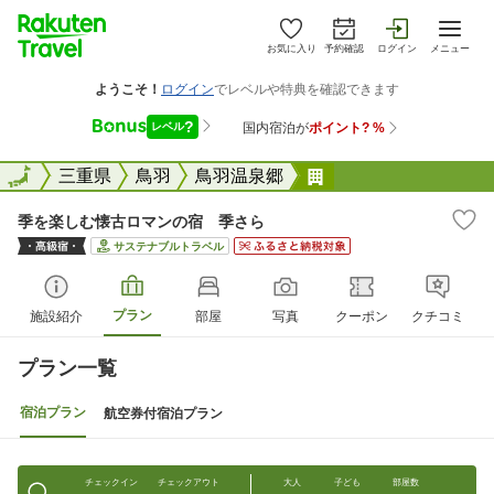
お気に入り
予約確認
ログイン
メニュー
全国
全国
三重県
鳥羽
鳥羽温泉郷
季を楽しむ懐古ロマ
季を楽しむ懐古ロマンの宿 季さら
サステナブルトラベル
プラン
施設紹介
部屋
写真
クーポン
クチコミ
プラン一覧
宿泊プラン
航空券付宿泊プラン
チェックイン
チェックアウト
大人
子ども
部屋数