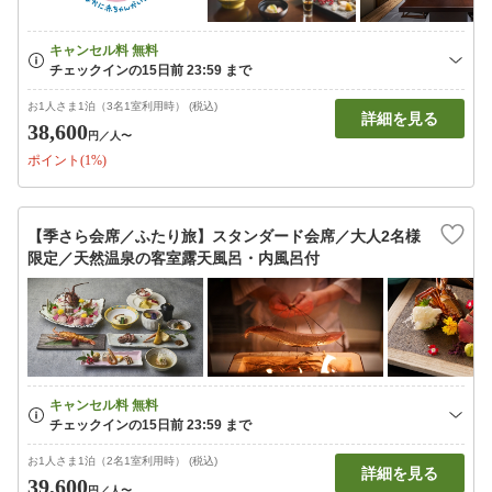
お1人さま1泊（3名1室利用時） (税込)
詳細を見る
38,600
円
／人〜
ポイント(1%)
【季さら会席／ふたり旅】スタンダード会席／大人2名様
限定／天然温泉の客室露天風呂・内風呂付
お1人さま1泊（2名1室利用時） (税込)
詳細を見る
39,600
円
／人〜