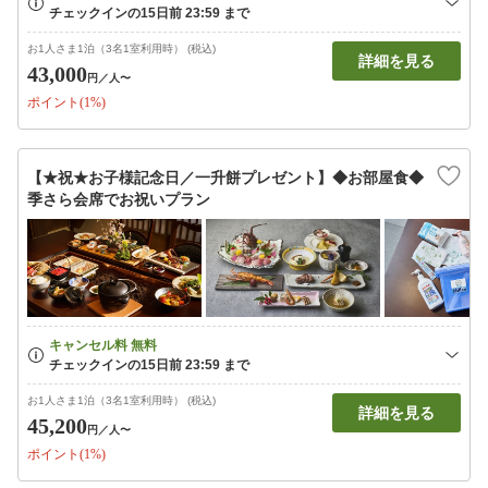
お1人さま1泊（3名1室利用時） (税込)
詳細を見る
43,000
円
／人〜
ポイント(1%)
【★祝★お子様記念日／一升餅プレゼント】◆お部屋食◆
季さら会席でお祝いプラン
お1人さま1泊（3名1室利用時） (税込)
詳細を見る
45,200
円
／人〜
ポイント(1%)