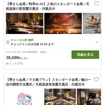
【季さら会席／料亭Ai-Oi】人気のスタンダード会席／天
然温泉の客室露天風呂・内風呂付
お1人さま1泊（3名1室利用時） (税込)
詳細を見る
38,600
円
／人〜
ポイント(1%)
【季さら会席／マタ旅プラン】スタンダード会席／鮑の一
品付調理方法選択／天然温泉客室露天風呂・内風呂付