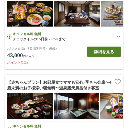
お1人さま1泊（3名1室利用時） (税込)
詳細を見る
43,000
円
／人〜
ポイント(1%)
【赤ちゃんプラン】お部屋食でママも安心♪季さら会席〜4
歳未満のお子様添い寝無料〜温泉露天風呂付き客室