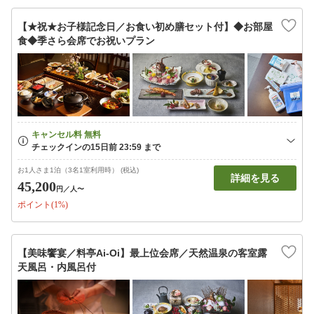
【★祝★お子様記念日／お食い初め膳セット付】◆お部屋
食◆季さら会席でお祝いプラン
お1人さま1泊（3名1室利用時） (税込)
詳細を見る
45,200
円
／人〜
ポイント(1%)
【美味饗宴／料亭Ai-Oi】最上位会席／天然温泉の客室露
天風呂・内風呂付